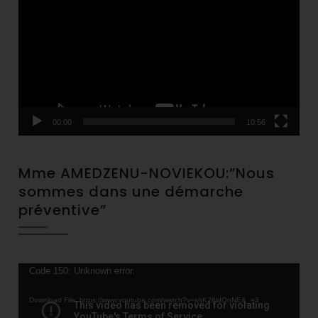
Player
00:00
10:56
Mme AMEDZENU-NOVIEKOU:”Nous
sommes dans une démarche
préventive”
Video
Code 150: Unknown error.
Player
Download File: https://www.youtube.com/watch?v=shK28ldQnNE&_=3