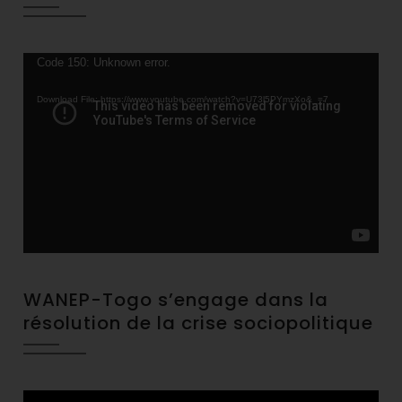
Video
Code 150: Unknown error.
Player
Download File: https://www.youtube.com/watch?v=U73l5PYmzXo&_=7
WANEP-Togo s’engage dans la
résolution de la crise sociopolitique
Video