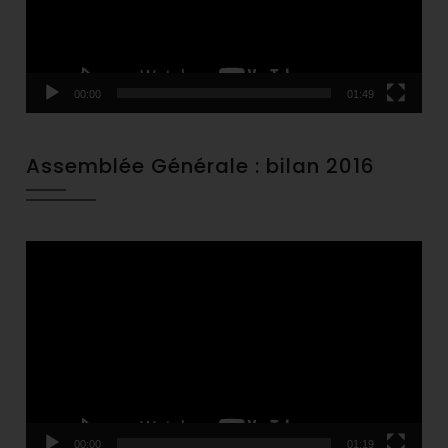
00:00
01:49
Assemblée Générale : bilan 2016
Video
Player
00:00
01:19