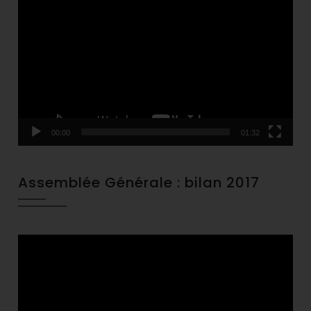
Player
00:00
01:32
Assemblée Générale : bilan 2017
Video
Player