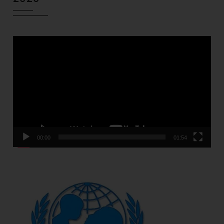
Video
Player
00:00
01:54