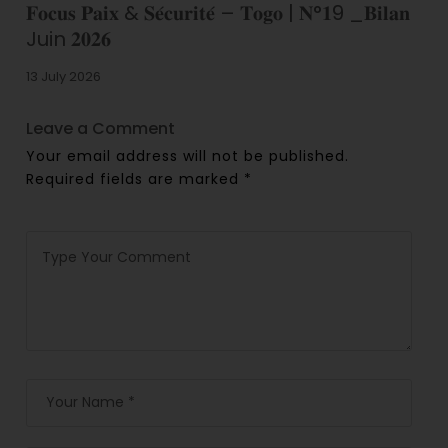
𝐅𝐨𝐜𝐮𝐬 𝐏𝐚𝐢𝐱 & 𝐒𝐞́𝐜𝐮𝐫𝐢𝐭𝐞́ – 𝐓𝐨𝐠𝐨 | 𝐍°𝟏9 _𝐁𝐢𝐥𝐚𝐧
Juin 𝟐𝟎𝟐𝟔
13 July 2026
Leave a Comment
Your email address will not be published.
Required fields are marked
*