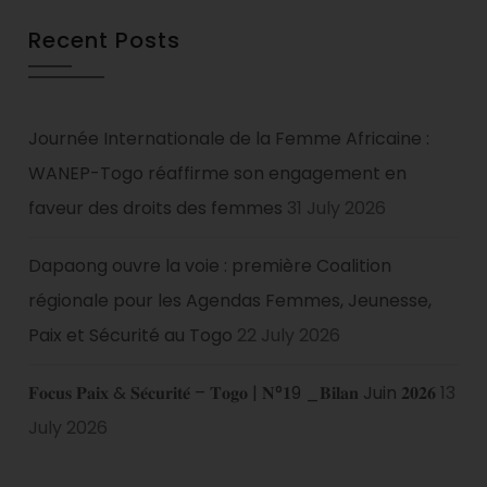
Recent Posts
Journée Internationale de la Femme Africaine :
WANEP-Togo réaffirme son engagement en
faveur des droits des femmes
31 July 2026
Dapaong ouvre la voie : première Coalition
régionale pour les Agendas Femmes, Jeunesse,
Paix et Sécurité au Togo
22 July 2026
𝐅𝐨𝐜𝐮𝐬 𝐏𝐚𝐢𝐱 & 𝐒𝐞́𝐜𝐮𝐫𝐢𝐭𝐞́ – 𝐓𝐨𝐠𝐨 | 𝐍°𝟏9 _𝐁𝐢𝐥𝐚𝐧 Juin 𝟐𝟎𝟐𝟔
13
July 2026