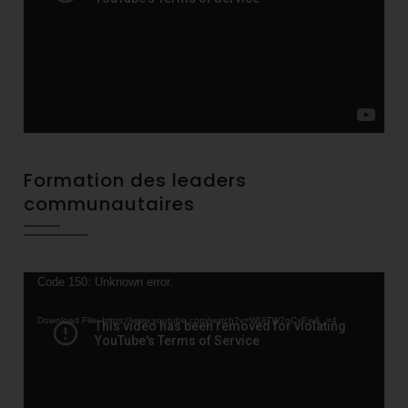
Formation des leaders
communautaires
Video
Code 150: Unknown error.
Player
Download File: https://www.youtube.com/watch?v=WUjTW7nCxEw&_=4