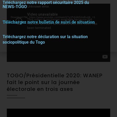
Téléchargez notre rapport sécuritaire 2025 du
Video
NEWS-TOGO
Code 150: Unknown error.
Player
Download File: https://www.youtube.com/watch?v=FrAdkGdaBu4&_=1
Téléchargez notre bulletin de suivi de situation
Téléchargez notre décla
r
ation sur la situation
sociopolitique du Togo
TOGO/Présidentielle 2020: WANEP
fait le point sur la journée
électorale en trois axes
Video