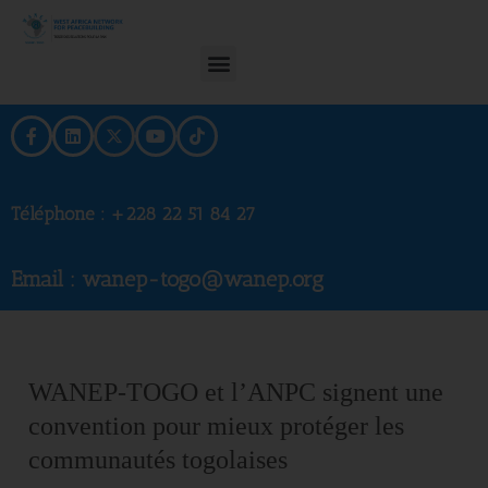
Téléphone :
+228 22 51 84 27
Email : wanep-togo@wanep.org
WANEP-TOGO et l’ANPC signent une
convention pour mieux protéger les
communautés togolaises