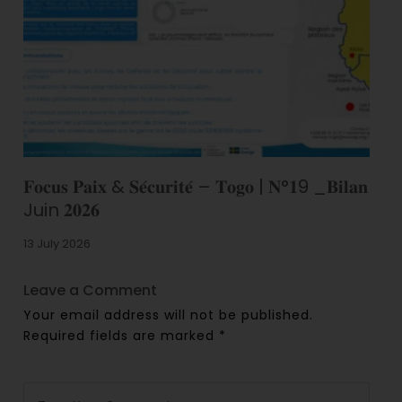
𝐅𝐨𝐜𝐮𝐬 𝐏𝐚𝐢𝐱 & 𝐒𝐞́𝐜𝐮𝐫𝐢𝐭𝐞́ – 𝐓𝐨𝐠𝐨 | 𝐍°𝟏9 _𝐁𝐢𝐥𝐚𝐧
Juin 𝟐𝟎𝟐𝟔
13 July 2026
Leave a Comment
Your email address will not be published.
Required fields are marked
*