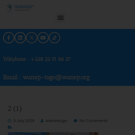
Téléphone :
+228 22 51 84 27
Email : wanep-togo@wanep.org
2 (1)
3 July 2026
admintogo
No Comments