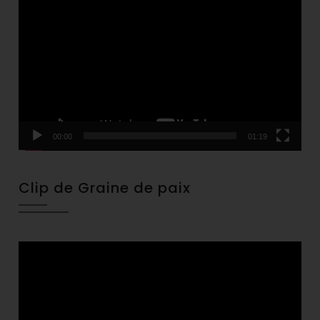
Video
Player
00:00
01:19
Clip de Graine de paix
Video
Player