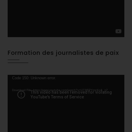
Formation des journalistes de paix
Video
Code 150: Unknown error.
Player
Download File: https://www.youtube.com/watch?v=U73l5PYmzXo&_=7