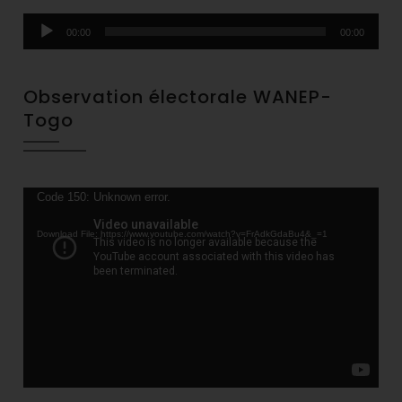
Audio
00:00
00:00
Player
Observation électorale WANEP-
Togo
Video
Code 150: Unknown error.
Player
Download File: https://www.youtube.com/watch?v=FrAdkGdaBu4&_=1