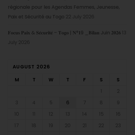
régionale pour les Agendas Femmes, Jeunesse,
Paix et Sécurité au Togo
22 July 2026
𝐅𝐨𝐜𝐮𝐬 𝐏𝐚𝐢𝐱 & 𝐒𝐞́𝐜𝐮𝐫𝐢𝐭𝐞́ – 𝐓𝐨𝐠𝐨 | 𝐍°𝟏9 _𝐁𝐢𝐥𝐚𝐧 Juin 𝟐𝟎𝟐𝟔
13
July 2026
AUGUST 2026
M
T
W
T
F
S
S
1
2
3
4
5
6
7
8
9
10
11
12
13
14
15
16
17
18
19
20
21
22
23