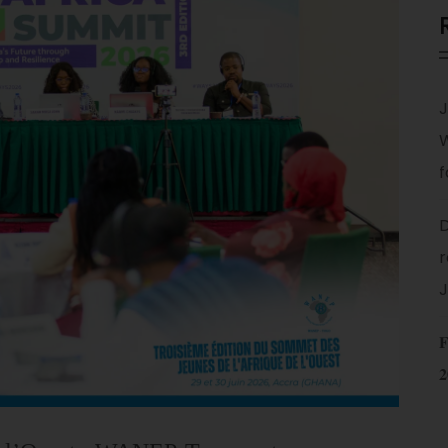
J
f
D
r
J
𝐅
𝟐