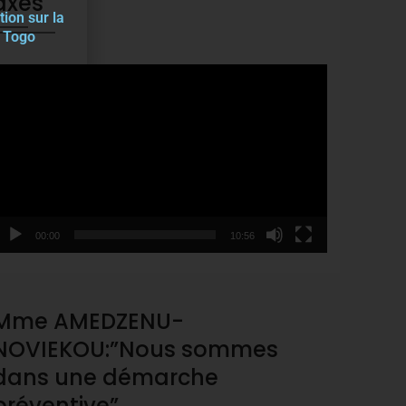
axes
tion sur la
u Togo
ideo
layer
00:00
10:56
Mme AMEDZENU-
NOVIEKOU:”Nous sommes
dans une démarche
préventive”