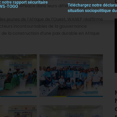
 notre rapport sécuritaire
Téléchargez notre décla
r
a
rmes Youth4Peace dans leurs différents pays.
EWS-TOGO
situation sociopolitique d
es jeunes de l’Afrique de l’Ouest, WANEP réaffirme
V
 acteurs incontournables de la gouvernance
P
 de la construction d’une paix durable en Afrique