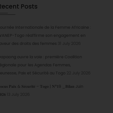
Recent Posts
ournée Internationale de la Femme Africaine :
WANEP-Togo réaffirme son engagement en
aveur des droits des femmes
31 July 2026
apaong ouvre la voie : première Coalition
égionale pour les Agendas Femmes,
eunesse, Paix et Sécurité au Togo
22 July 2026
𝐨𝐜𝐮𝐬 𝐏𝐚𝐢𝐱 & 𝐒𝐞́𝐜𝐮𝐫𝐢𝐭𝐞́ – 𝐓𝐨𝐠𝐨 | 𝐍°𝟏9 _𝐁𝐢𝐥𝐚𝐧 Juin
𝟎𝟐𝟔
13 July 2026