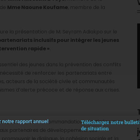
 de
Mme Naoune Koufame
, membre de la
V
e la présentation de M. Seyram Adiakpo sur le
P
s partenariats inclusifs pour intégrer les jeunes
tervention rapide »
.
ssentiel des jeunes dans la prévention des conflits
la nécessité de renforcer les partenariats entre
ues, acteurs de la société civile et communautés
nismes d’alerte précoce et de réponse aux crises.
ille de route et de recommandations destinées aux
 notre rapport annuel
Téléchargez notre bulleti
de situation
t aux partenaires de développement. Les
promouvoir le dialogue, la cohésion sociale et la