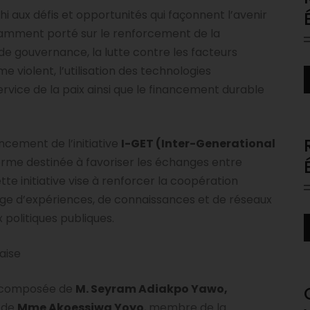
hi aux défis et opportunités qui façonnent l’avenir
notamment porté sur le renforcement de la
de gouvernance, la lutte contre les facteurs
e violent, l’utilisation des technologies
A
service de la paix ainsi que le financement durable
P
cement de l’initiative
I-GET (
Inter-Generational
orme destinée à favoriser les échanges entre
te initiative vise à renforcer la coopération
age d’expériences, de connaissances et de réseaux
 politiques publiques.
A
P
aise
n composée de
M. Seyram Adiakpo Yawo,
, de
Mme Akoessiwa Yoyo
, membre de la