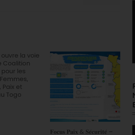
V
P
ouvre la voie
e Coalition
 pour les
 Femmes,
 Paix et
au Togo
V
𝐅𝐨𝐜𝐮𝐬 𝐏𝐚𝐢𝐱 & 𝐒𝐞́𝐜𝐮𝐫𝐢𝐭𝐞́ –