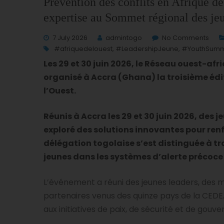
Prévention des conflits en Afrique 
expertise au Sommet régional des je
7 July 2026
admintogo
No Comments
#afriquedelouest
,
#LeadershipJeune
,
#YouthSumm
Les 29 et 30 juin 2026, le Réseau ouest-afr
organisé à Accra (Ghana) la troisième édi
l’Ouest.
Réunis à Accra les 29 et 30 juin 2026, des 
exploré des solutions innovantes pour renfo
délégation togolaise s’est distinguée à tr
jeunes dans les systèmes d’alerte précoce 
L’événement a réuni des jeunes leaders, des
partenaires venus des quinze pays de la CEDEA
aux initiatives de paix, de sécurité et de gouv