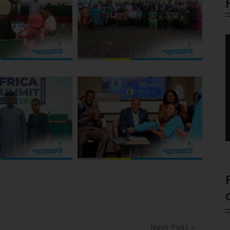
V
P
Next Post