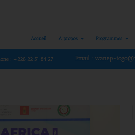
Accueil
A propos
Programmes
Email : wanep-togo@
hone :
+228 22 51 84 27