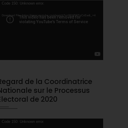
ideo
Code 150: Unknown error.
layer
Download File: https://www.youtube.com/watch?v=WUjTW7nCxEw&_=4
Regard de la Coordinatrice
Nationale sur le Processus
Electoral de 2020
ideo
Code 150: Unknown error.