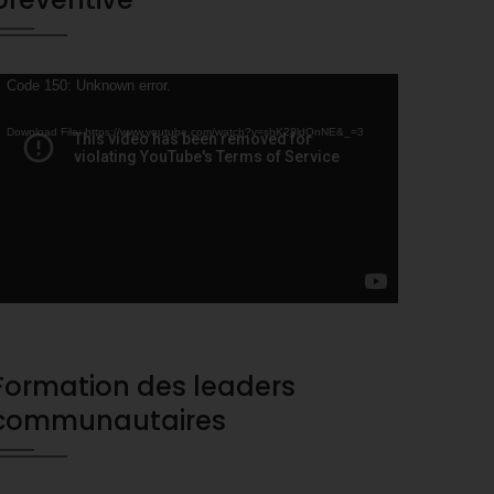
ideo
Code 150: Unknown error.
layer
Download File: https://www.youtube.com/watch?v=shK28ldQnNE&_=3
Formation des leaders
communautaires