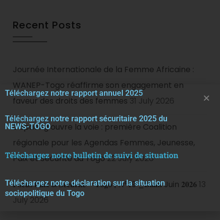
Recent Posts
Journée Internationale de la Femme Africaine :
WANEP-Togo réaffirme son engagement en
Téléchargez notre rapport annuel 2025
faveur des droits des femmes
31 July 2026
Téléchargez notre rapport sécuritaire 2025 du
Dapaong ouvre la voie : première Coalition
NEWS-TOGO
régionale pour les Agendas Femmes, Jeunesse,
Téléchargez notre bulletin de suivi de situation
Paix et Sécurité au Togo
22 July 2026
Téléchargez notre décla
r
ation sur la situation
𝐅𝐨𝐜𝐮𝐬 𝐏𝐚𝐢𝐱 & 𝐒𝐞́𝐜𝐮𝐫𝐢𝐭𝐞́ – 𝐓𝐨𝐠𝐨 | 𝐍°𝟏9 _𝐁𝐢𝐥𝐚𝐧 Juin 𝟐𝟎𝟐𝟔
13
sociopolitique du Togo
July 2026