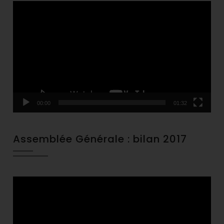
Video
Player
00:00
01:32
Assemblée Générale : bilan 2017
Video
Player