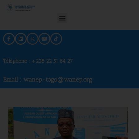
Téléphone :
+228 22 51 84 27
Email : wanep-togo@wanep.org