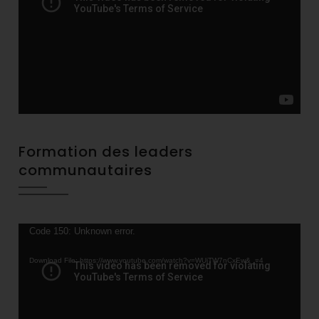
Formation des leaders
communautaires
Video
Code 150: Unknown error.
Player
Download File: https://www.youtube.com/watch?v=WUjTW7nCxEw&_=4