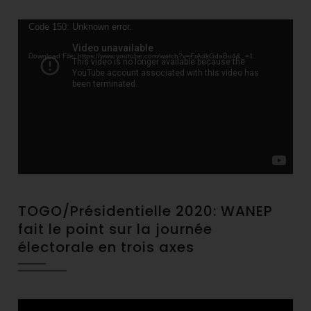
Video
Code 150: Unknown error.
Player
Download File: https://www.youtube.com/watch?v=FrAdkGdaBu4&_=1
TOGO/Présidentielle 2020: WANEP
fait le point sur la journée
électorale en trois axes
Video