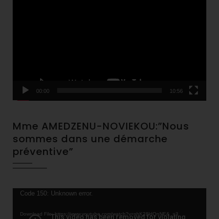
Player
00:00
10:56
Mme AMEDZENU-NOVIEKOU:”Nous
sommes dans une démarche
préventive”
Video
Code 150: Unknown error.
Player
Download File: https://www.youtube.com/watch?v=shK28ldQnNE&_=3