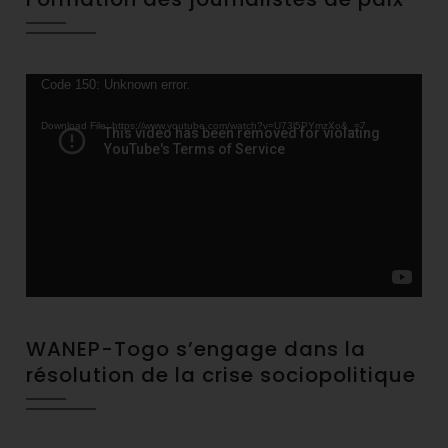
Video
Code 150: Unknown error.
Player
Download File: https://www.youtube.com/watch?v=U73l5PYmzXo&_=7
WANEP-Togo s’engage dans la
résolution de la crise sociopolitique