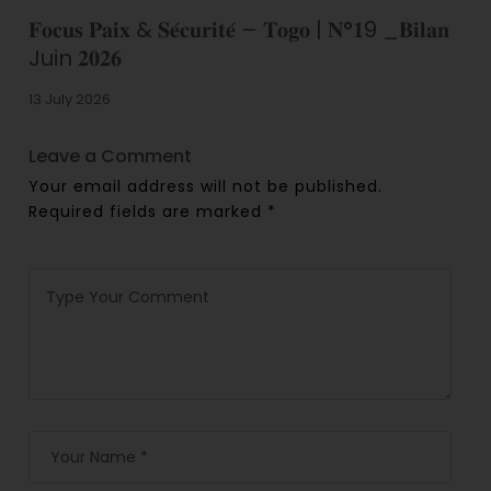
𝐅𝐨𝐜𝐮𝐬 𝐏𝐚𝐢𝐱 & 𝐒𝐞́𝐜𝐮𝐫𝐢𝐭𝐞́ – 𝐓𝐨𝐠𝐨 | 𝐍°𝟏9 _𝐁𝐢𝐥𝐚𝐧
Juin 𝟐𝟎𝟐𝟔
13 July 2026
Leave a Comment
Your email address will not be published.
Required fields are marked
*