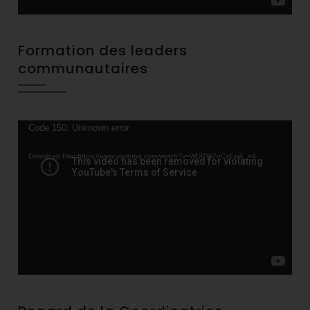
Formation des leaders
communautaires
Video
Code 150: Unknown error.
Player
Download File: https://www.youtube.com/watch?v=WUjTW7nCxEw&_=4