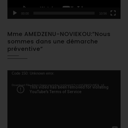
00:00
10:56
Mme AMEDZENU-NOVIEKOU:”Nous
sommes dans une démarche
préventive”
Video
Code 150: Unknown error.
Player
Download File: https://www.youtube.com/watch?v=shK28ldQnNE&_=3