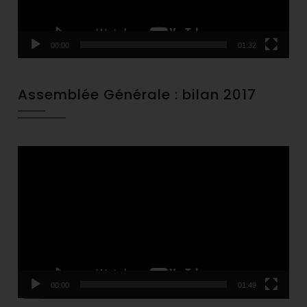
00:00
01:32
Assemblée Générale : bilan 2017
Video
Player
00:00
01:49