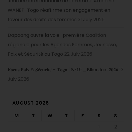
Journée Internationale de la Femme Africaine :
WANEP-Togo réaffirme son engagement en
faveur des droits des femmes
31 July 2026
Dapaong ouvre la voie : première Coalition
régionale pour les Agendas Femmes, Jeunesse,
Paix et Sécurité au Togo
22 July 2026
𝐅𝐨𝐜𝐮𝐬 𝐏𝐚𝐢𝐱 & 𝐒𝐞́𝐜𝐮𝐫𝐢𝐭𝐞́ – 𝐓𝐨𝐠𝐨 | 𝐍°𝟏9 _𝐁𝐢𝐥𝐚𝐧 Juin 𝟐𝟎𝟐𝟔
13
July 2026
AUGUST 2026
M
T
W
T
F
S
S
1
2