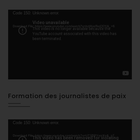
Video
Code 150: Unknown error.
Player
Download File: https://www.youtube.com/watch?v=bzWyeRejQDY&_=6
Formation des journalistes de paix
Video
Code 150: Unknown error.
Player
Download File: https://www.youtube.com/watch?v=U73l5PYmzXo&_=7