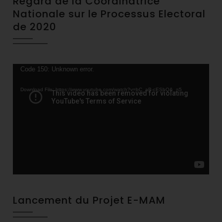
Regard de la Coordinatrice
Nationale sur le Processus Electoral
de 2020
Video
Code 150: Unknown error.
Player
Download File: https://www.youtube.com/watch?v=bC_aB-cESbQ&_=5
Lancement du Projet E-MAM