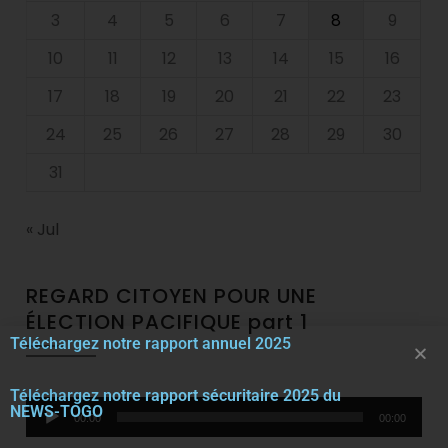
3
4
5
6
7
8
9
10
11
12
13
14
15
16
17
18
19
20
21
22
23
24
25
26
27
28
29
30
31
« Jul
REGARD CITOYEN POUR UNE
ÉLECTION PACIFIQUE part 1
Téléchargez notre rapport annuel 2025
Téléchargez notre rapport sécuritaire 2025 du
Audio
NEWS-TOGO
00:00
00:00
Player