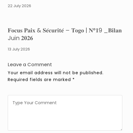
22 July 2026
𝐅𝐨𝐜𝐮𝐬 𝐏𝐚𝐢𝐱 & 𝐒𝐞́𝐜𝐮𝐫𝐢𝐭𝐞́ – 𝐓𝐨𝐠𝐨 | 𝐍°𝟏9 _𝐁𝐢𝐥𝐚𝐧
Juin 𝟐𝟎𝟐𝟔
13 July 2026
Leave a Comment
Your email address will not be published.
Required fields are marked
*