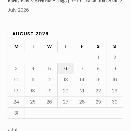
𝐅𝐨𝐜𝐮𝐬 𝐏𝐚𝐢𝐱 & 𝐒𝐞́𝐜𝐮𝐫𝐢𝐭𝐞́ – 𝐓𝐨𝐠𝐨 | 𝐍°𝟏9 _𝐁𝐢𝐥𝐚𝐧 Juin 𝟐𝟎𝟐𝟔
13
July 2026
AUGUST 2026
M
T
W
T
F
S
S
1
2
3
4
5
6
7
8
9
10
11
12
13
14
15
16
17
18
19
20
21
22
23
24
25
26
27
28
29
30
31
« Jul