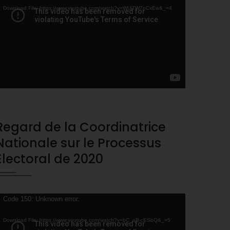
layer
Download File: https://www.youtube.com/watch?v=WUjTW7nCxEw&_=4
Regard de la Coordinatrice
Nationale sur le Processus
Electoral de 2020
ideo
Code 150: Unknown error.
layer
Download File: https://www.youtube.com/watch?v=bC_aB-cESbQ&_=5