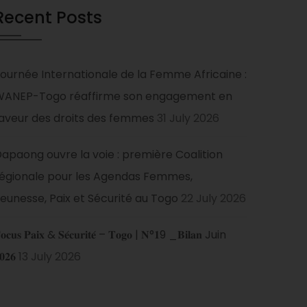
Recent Posts
ournée Internationale de la Femme Africaine :
WANEP-Togo réaffirme son engagement en
aveur des droits des femmes
31 July 2026
apaong ouvre la voie : première Coalition
égionale pour les Agendas Femmes,
eunesse, Paix et Sécurité au Togo
22 July 2026
𝐨𝐜𝐮𝐬 𝐏𝐚𝐢𝐱 & 𝐒𝐞́𝐜𝐮𝐫𝐢𝐭𝐞́ – 𝐓𝐨𝐠𝐨 | 𝐍°𝟏9 _𝐁𝐢𝐥𝐚𝐧 Juin
𝟎𝟐𝟔
13 July 2026