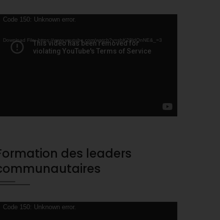
ideo
Code 150: Unknown error.
layer
Download File: https://www.youtube.com/watch?v=shK28ldQnNE&_=3
Formation des leaders
communautaires
ideo
Code 150: Unknown error.