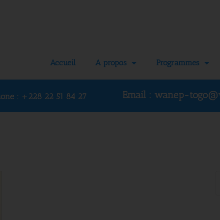
Accueil
A propos
Programmes
Email : wanep-togo@
hone :
+228 22 51 84 27