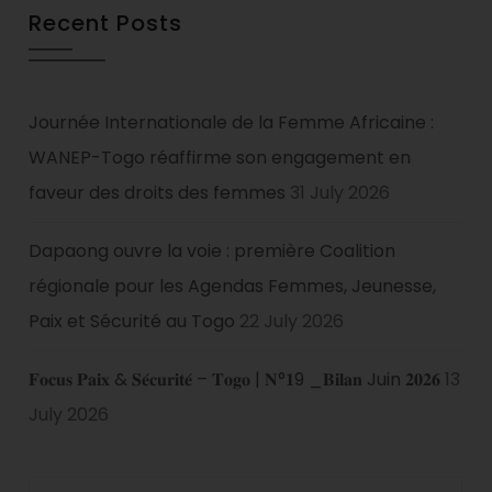
Recent Posts
Journée Internationale de la Femme Africaine :
WANEP-Togo réaffirme son engagement en
faveur des droits des femmes
31 July 2026
Dapaong ouvre la voie : première Coalition
régionale pour les Agendas Femmes, Jeunesse,
Paix et Sécurité au Togo
22 July 2026
𝐅𝐨𝐜𝐮𝐬 𝐏𝐚𝐢𝐱 & 𝐒𝐞́𝐜𝐮𝐫𝐢𝐭𝐞́ – 𝐓𝐨𝐠𝐨 | 𝐍°𝟏9 _𝐁𝐢𝐥𝐚𝐧 Juin 𝟐𝟎𝟐𝟔
13
July 2026