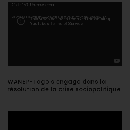
Video
Code 150: Unknown error.
Player
Download File: https://www.youtube.com/watch?v=U73l5PYmzXo&_=7
WANEP-Togo s’engage dans la
résolution de la crise sociopolitique
Video
Player