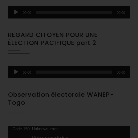
Audio
00:00
00:00
Player
REGARD CITOYEN POUR UNE
ÉLECTION PACIFIQUE part 2
Audio
00:00
00:00
Player
Observation électorale WANEP-
Togo
Video
Code 150: Unknown error.
Player