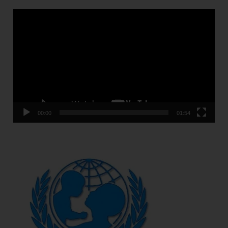
Video
Player
00:00
01:54