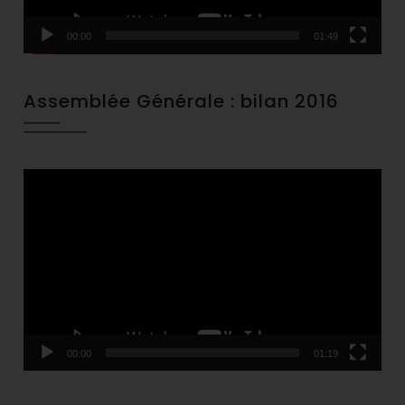
00:00
01:49
Assemblée Générale : bilan 2016
Video
Player
00:00
01:19