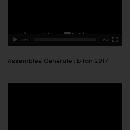
00:00
01:32
Assemblée Générale : bilan 2017
Video
Player