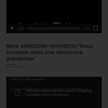
00:00
10:56
Mme AMEDZENU-NOVIEKOU:”Nous
sommes dans une démarche
préventive”
Video
Code 150: Unknown error.
Player
Download File: https://www.youtube.com/watch?v=shK28ldQnNE&_=3