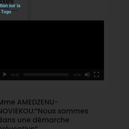
axes
tion sur la
u Togo
ideo
layer
00:00
10:56
Mme AMEDZENU-
NOVIEKOU:”Nous sommes
dans une démarche
préventive”