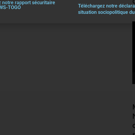
 notre rapport sécuritaire
Téléchargez notre décla
r
a
EWS-TOGO
situation sociopolitique d
V
P