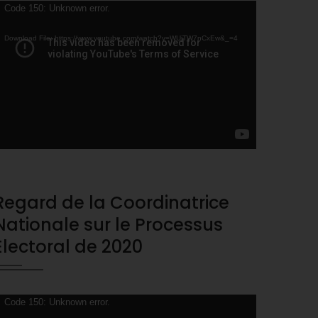
ideo
Code 150: Unknown error.
layer
Download File: https://www.youtube.com/watch?v=WUjTW7nCxEw&_=4
Regard de la Coordinatrice
Nationale sur le Processus
Electoral de 2020
ideo
Code 150: Unknown error.