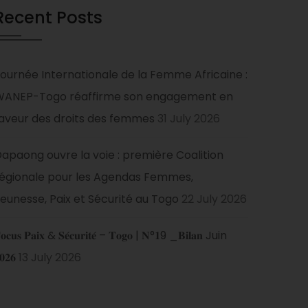
Recent Posts
ournée Internationale de la Femme Africaine :
WANEP-Togo réaffirme son engagement en
aveur des droits des femmes
31 July 2026
apaong ouvre la voie : première Coalition
égionale pour les Agendas Femmes,
eunesse, Paix et Sécurité au Togo
22 July 2026
𝐨𝐜𝐮𝐬 𝐏𝐚𝐢𝐱 & 𝐒𝐞́𝐜𝐮𝐫𝐢𝐭𝐞́ – 𝐓𝐨𝐠𝐨 | 𝐍°𝟏9 _𝐁𝐢𝐥𝐚𝐧 Juin
𝟎𝟐𝟔
13 July 2026