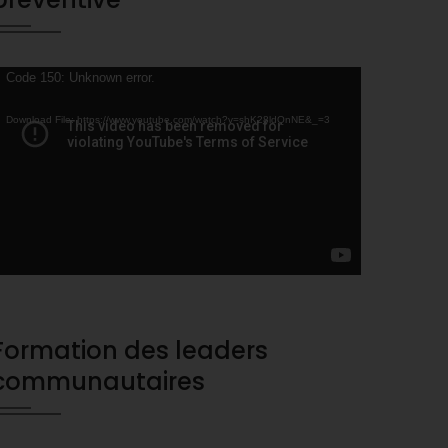
ideo
Code 150: Unknown error.
layer
Download File: https://www.youtube.com/watch?v=shK28ldQnNE&_=3
Formation des leaders
communautaires