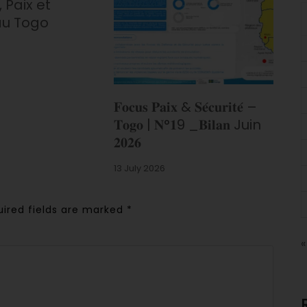
 Paix et
au Togo
𝐅𝐨𝐜𝐮𝐬 𝐏𝐚𝐢𝐱 & 𝐒𝐞́𝐜𝐮𝐫𝐢𝐭𝐞́ –
𝐓𝐨𝐠𝐨 | 𝐍°𝟏9 _𝐁𝐢𝐥𝐚𝐧 Juin
𝟐𝟎𝟐𝟔
13 July 2026
uired fields are marked
*
«