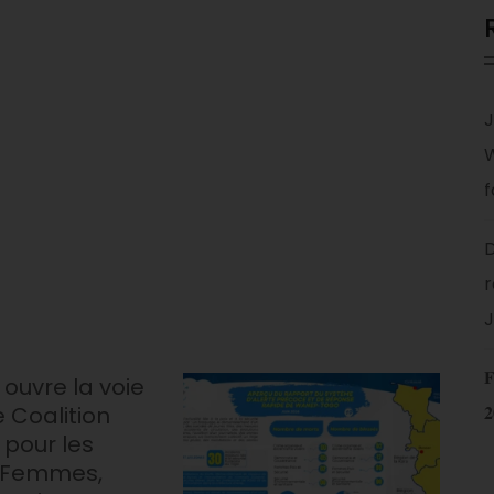
J
f
D
r
J
𝐅
ouvre la voie
e Coalition
𝟐
 pour les
 Femmes,