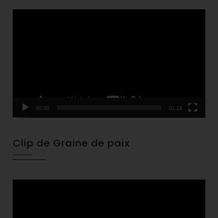
Video
Player
00:00
01:19
Clip de Graine de paix
Video
Player