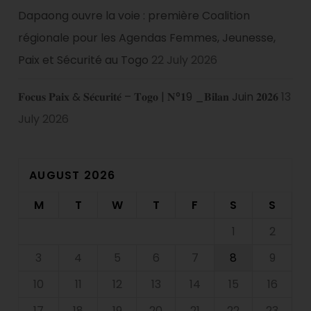
Dapaong ouvre la voie : première Coalition
régionale pour les Agendas Femmes, Jeunesse,
Paix et Sécurité au Togo
22 July 2026
𝐅𝐨𝐜𝐮𝐬 𝐏𝐚𝐢𝐱 & 𝐒𝐞́𝐜𝐮𝐫𝐢𝐭𝐞́ – 𝐓𝐨𝐠𝐨 | 𝐍°𝟏9 _𝐁𝐢𝐥𝐚𝐧 Juin 𝟐𝟎𝟐𝟔
13
July 2026
AUGUST 2026
M
T
W
T
F
S
S
1
2
3
4
5
6
7
8
9
10
11
12
13
14
15
16
17
18
19
20
21
22
23