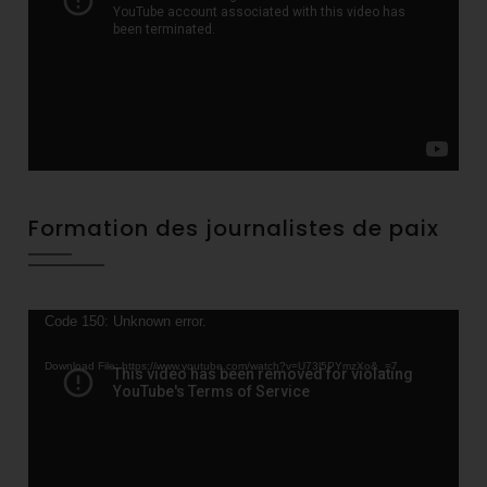
Formation des journalistes de paix
Video
Code 150: Unknown error.
Player
Download File: https://www.youtube.com/watch?v=U73l5PYmzXo&_=7