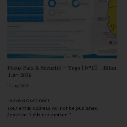
𝐅𝐨𝐜𝐮𝐬 𝐏𝐚𝐢𝐱 & 𝐒𝐞́𝐜𝐮𝐫𝐢𝐭𝐞́ – 𝐓𝐨𝐠𝐨 | 𝐍°𝟏9 _𝐁𝐢𝐥𝐚𝐧
Juin 𝟐𝟎𝟐𝟔
13 July 2026
Leave a Comment
Your email address will not be published.
Required fields are marked
*