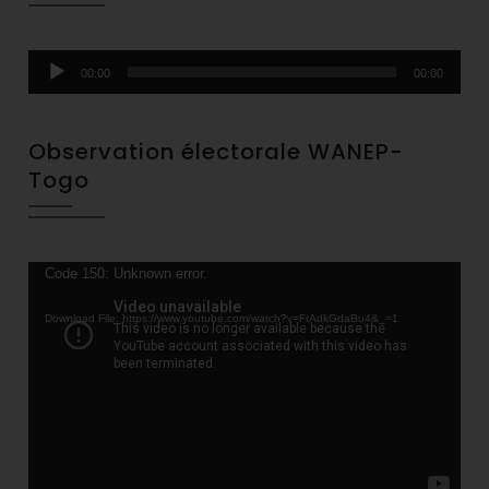
Audio
00:00
00:00
Player
Observation électorale WANEP-
Togo
Video
Code 150: Unknown error.
Player
Download File: https://www.youtube.com/watch?v=FrAdkGdaBu4&_=1