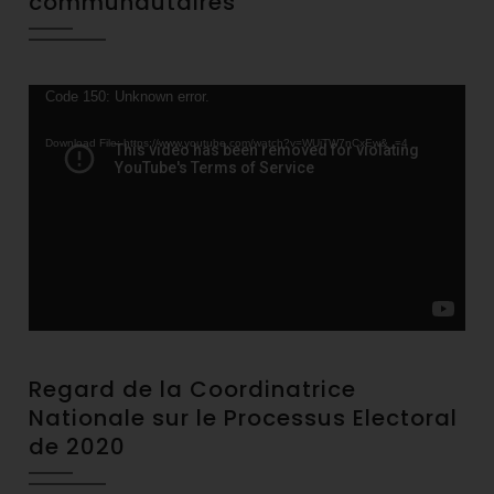
communautaires
Video
Code 150: Unknown error.
Player
Download File: https://www.youtube.com/watch?v=WUjTW7nCxEw&_=4
Regard de la Coordinatrice
Nationale sur le Processus Electoral
de 2020