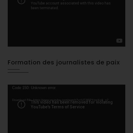
Formation des journalistes de paix
Video
Code 150: Unknown error.
Player
Download File: https://www.youtube.com/watch?v=U73l5PYmzXo&_=7