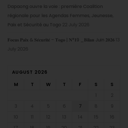
Dapaong ouvre la voie : première Coalition
régionale pour les Agendas Femmes, Jeunesse,
Paix et Sécurité au Togo
22 July 2026
𝐅𝐨𝐜𝐮𝐬 𝐏𝐚𝐢𝐱 & 𝐒𝐞́𝐜𝐮𝐫𝐢𝐭𝐞́ – 𝐓𝐨𝐠𝐨 | 𝐍°𝟏9 _𝐁𝐢𝐥𝐚𝐧 Juin 𝟐𝟎𝟐𝟔
13
July 2026
AUGUST 2026
M
T
W
T
F
S
S
1
2
3
4
5
6
7
8
9
10
11
12
13
14
15
16
17
18
19
20
21
22
23