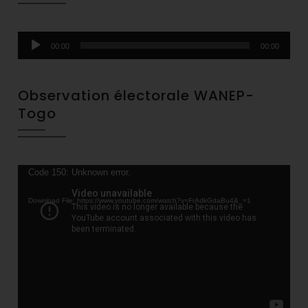
Audio
00:00
00:00
Player
Observation électorale WANEP-
Togo
Video
Code 150: Unknown error.
Player
Download File: https://www.youtube.com/watch?v=FrAdkGdaBu4&_=1