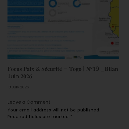
𝐅𝐨𝐜𝐮𝐬 𝐏𝐚𝐢𝐱 & 𝐒𝐞́𝐜𝐮𝐫𝐢𝐭𝐞́ – 𝐓𝐨𝐠𝐨 | 𝐍°𝟏9 _𝐁𝐢𝐥𝐚𝐧
Juin 𝟐𝟎𝟐𝟔
13 July 2026
Leave a Comment
Your email address will not be published.
Required fields are marked
*