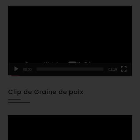
Video
Player
00:00
01:19
Clip de Graine de paix
Video
Player