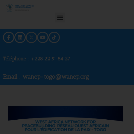
Téléphone :
+228 22 51 84 27
Email : wanep-togo@wanep.org