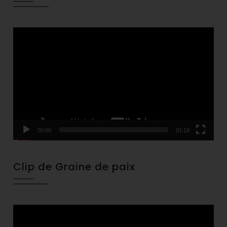
Video
Player
00:00
01:19
Clip de Graine de paix
Video
Player