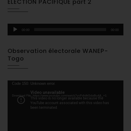
ÉLECTION PACIFIQUE part 2
Audio
00:00
00:00
Player
Observation électorale WANEP-
Togo
Video
Code 150: Unknown error.
Player
Download File: https://www.youtube.com/watch?v=FrAdkGdaBu4&_=1