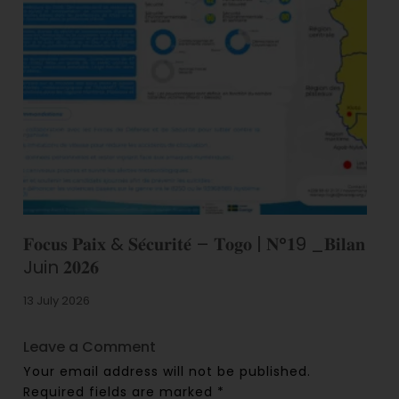
𝐅𝐨𝐜𝐮𝐬 𝐏𝐚𝐢𝐱 & 𝐒𝐞́𝐜𝐮𝐫𝐢𝐭𝐞́ – 𝐓𝐨𝐠𝐨 | 𝐍°𝟏9 _𝐁𝐢𝐥𝐚𝐧
Juin 𝟐𝟎𝟐𝟔
13 July 2026
Leave a Comment
Your email address will not be published.
Required fields are marked
*