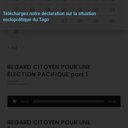
17
18
19
20
21
22
23
Téléchargez notre décla
r
ation sur la situation
sociopolitique du Togo
24
25
26
27
28
29
30
31
« Jul
REGARD CITOYEN POUR UNE
ÉLECTION PACIFIQUE part 1
Audio
00:00
00:00
Player
REGARD CITOYEN POUR UNE