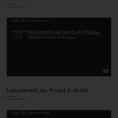
Video
Code 150: Unknown error.
Player
Download File: https://www.youtube.com/watch?v=bC_aB-cESbQ&_=5
Lancement du Projet E-MAM
Video
Code 150: Unknown error.