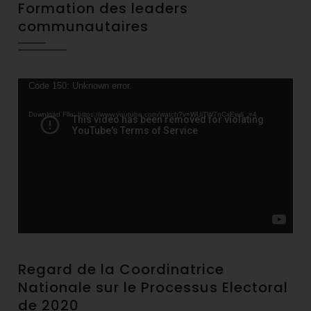
Formation des leaders
communautaires
Video
Code 150: Unknown error.
Player
Download File: https://www.youtube.com/watch?v=WUjTW7nCxEw&_=4
Regard de la Coordinatrice
Nationale sur le Processus Electoral
de 2020