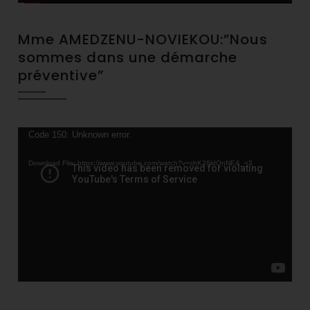
Mme AMEDZENU-NOVIEKOU:”Nous
sommes dans une démarche
préventive”
Video
Code 150: Unknown error.
Player
Download File: https://www.youtube.com/watch?v=shK28ldQnNE&_=3