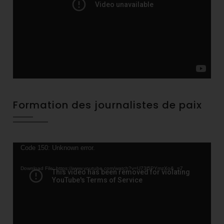
Formation des journalistes de paix
Video
Code 150: Unknown error.
Player
Download File: https://www.youtube.com/watch?v=U73l5PYmzXo&_=7