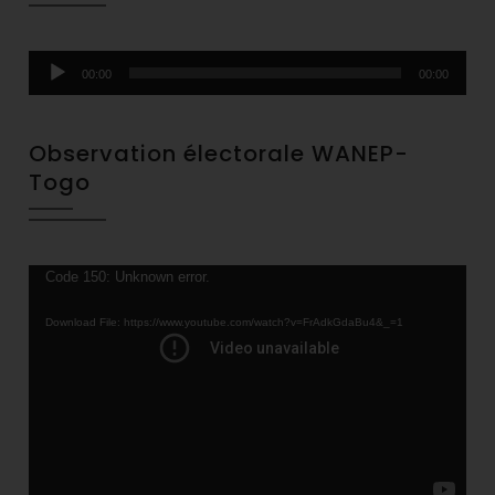
Audio
00:00
00:00
Player
Observation électorale WANEP-
Togo
Video
Code 150: Unknown error.
Player
Download File: https://www.youtube.com/watch?v=FrAdkGdaBu4&_=1