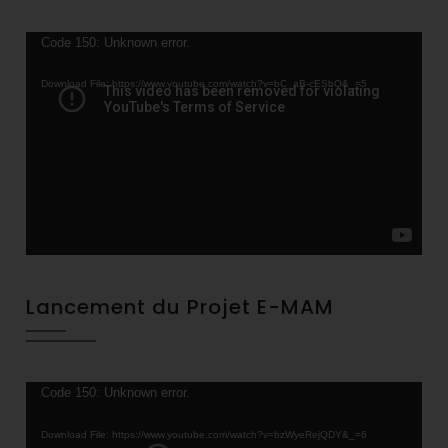
Video
Code 150: Unknown error.
Player
Download File: https://www.youtube.com/watch?v=bC_aB-cESbQ&_=5
Lancement du Projet E-MAM
Video
Code 150: Unknown error.
Player
Download File: https://www.youtube.com/watch?v=bzWyeRejQDY&_=6