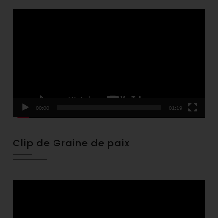
Video
Player
00:00
01:19
Clip de Graine de paix
Video
Player