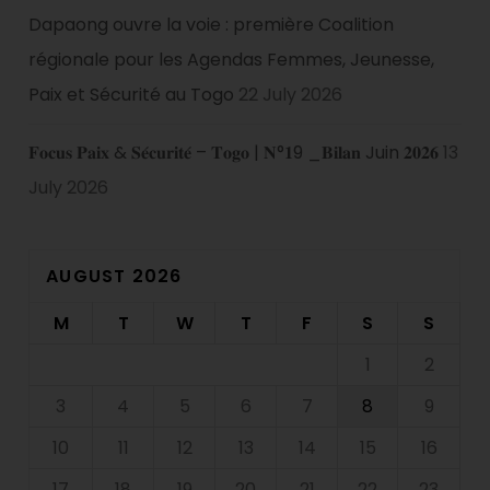
Dapaong ouvre la voie : première Coalition
régionale pour les Agendas Femmes, Jeunesse,
Paix et Sécurité au Togo
22 July 2026
𝐅𝐨𝐜𝐮𝐬 𝐏𝐚𝐢𝐱 & 𝐒𝐞́𝐜𝐮𝐫𝐢𝐭𝐞́ – 𝐓𝐨𝐠𝐨 | 𝐍°𝟏9 _𝐁𝐢𝐥𝐚𝐧 Juin 𝟐𝟎𝟐𝟔
13
July 2026
AUGUST 2026
M
T
W
T
F
S
S
1
2
3
4
5
6
7
8
9
10
11
12
13
14
15
16
17
18
19
20
21
22
23