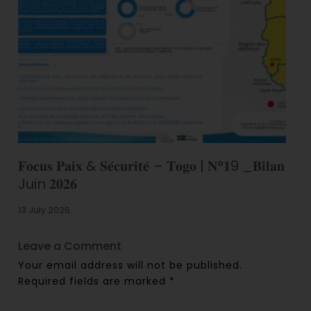
𝐅𝐨𝐜𝐮𝐬 𝐏𝐚𝐢𝐱 & 𝐒𝐞́𝐜𝐮𝐫𝐢𝐭𝐞́ – 𝐓𝐨𝐠𝐨 | 𝐍°𝟏9 _𝐁𝐢𝐥𝐚𝐧
Juin 𝟐𝟎𝟐𝟔
13 July 2026
Leave a Comment
Your email address will not be published.
Required fields are marked
*