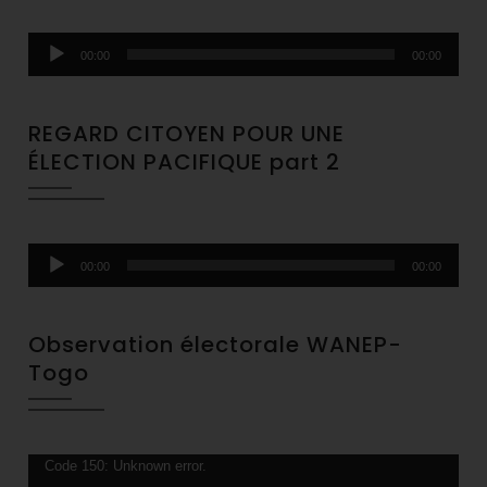
Audio
00:00
00:00
Player
REGARD CITOYEN POUR UNE
ÉLECTION PACIFIQUE part 2
Audio
00:00
00:00
Player
Observation électorale WANEP-
Togo
Video
Code 150: Unknown error.