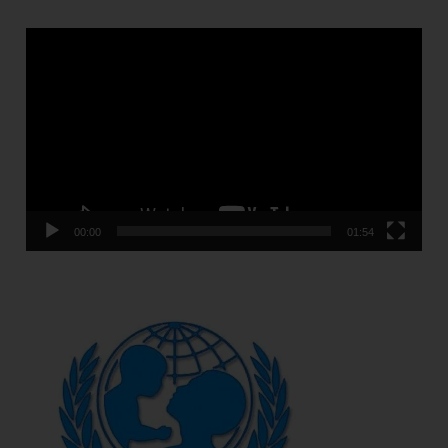
Video
Player
00:00
01:54