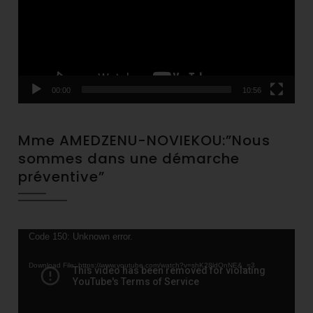
00:00
10:56
Mme AMEDZENU-NOVIEKOU:”Nous
sommes dans une démarche
préventive”
Video
Code 150: Unknown error.
Player
Download File: https://www.youtube.com/watch?v=shK28ldQnNE&_=3