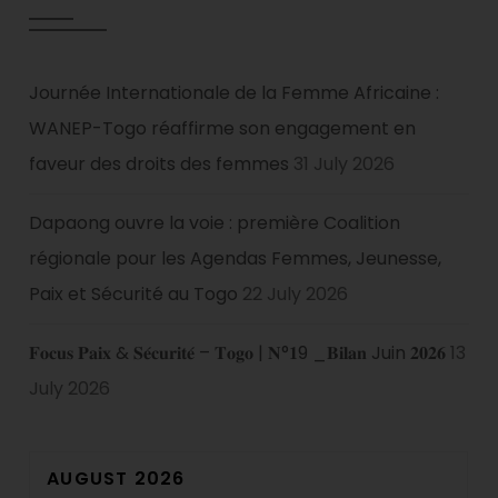
Journée Internationale de la Femme Africaine :
WANEP-Togo réaffirme son engagement en
faveur des droits des femmes
31 July 2026
Dapaong ouvre la voie : première Coalition
régionale pour les Agendas Femmes, Jeunesse,
Paix et Sécurité au Togo
22 July 2026
𝐅𝐨𝐜𝐮𝐬 𝐏𝐚𝐢𝐱 & 𝐒𝐞́𝐜𝐮𝐫𝐢𝐭𝐞́ – 𝐓𝐨𝐠𝐨 | 𝐍°𝟏9 _𝐁𝐢𝐥𝐚𝐧 Juin 𝟐𝟎𝟐𝟔
13
July 2026
AUGUST 2026