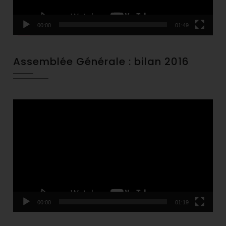
00:00
01:49
Assemblée Générale : bilan 2016
Video
Player
00:00
01:19