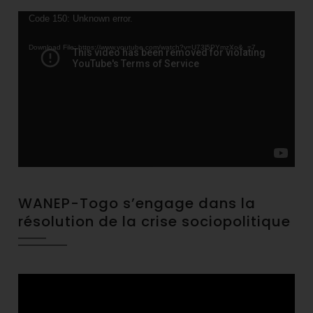
Video
Code 150: Unknown error.
Player
Download File: https://www.youtube.com/watch?v=U73l5PYmzXo&_=7
WANEP-Togo s’engage dans la
résolution de la crise sociopolitique
Video
Player