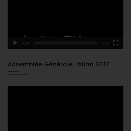
00:00
01:32
Assemblée Générale : bilan 2017
Video
Player