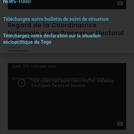
NEWS-TOGO
Téléchargez notre bulletin de suivi de situation
Regard de la Coordinatrice
Nationale sur le Processus Electoral
Téléchargez notre décla
r
ation sur la situation
de 2020
sociopolitique du Togo
Video
Code 150: Unknown error.
Player
Download File: https://www.youtube.com/watch?v=bC_aB-cESbQ&_=5