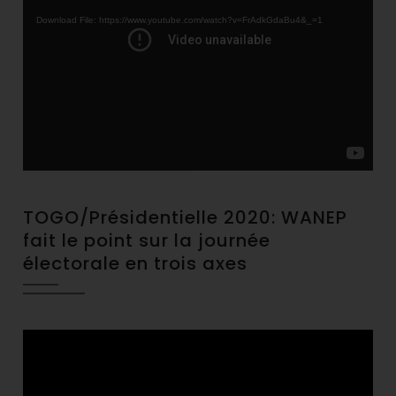
Player
Download File: https://www.youtube.com/watch?v=FrAdkGdaBu4&_=1
TOGO/Présidentielle 2020: WANEP
fait le point sur la journée
électorale en trois axes
Video
Player