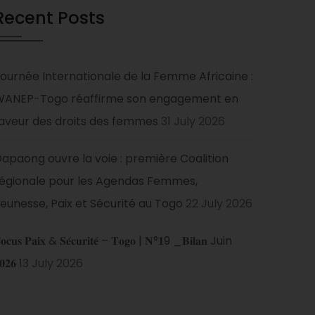
Recent Posts
ournée Internationale de la Femme Africaine :
WANEP-Togo réaffirme son engagement en
aveur des droits des femmes
31 July 2026
apaong ouvre la voie : première Coalition
égionale pour les Agendas Femmes,
eunesse, Paix et Sécurité au Togo
22 July 2026
𝐨𝐜𝐮𝐬 𝐏𝐚𝐢𝐱 & 𝐒𝐞́𝐜𝐮𝐫𝐢𝐭𝐞́ – 𝐓𝐨𝐠𝐨 | 𝐍°𝟏9 _𝐁𝐢𝐥𝐚𝐧 Juin
𝟎𝟐𝟔
13 July 2026