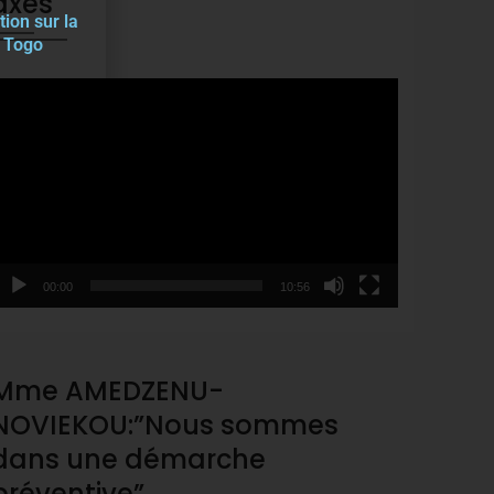
axes
tion sur la
u Togo
ideo
layer
00:00
10:56
Mme AMEDZENU-
NOVIEKOU:”Nous sommes
dans une démarche
préventive”