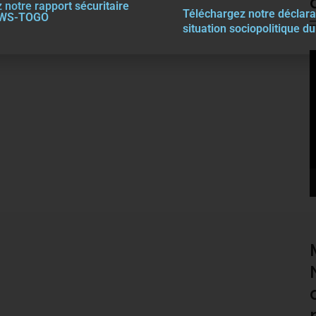
 notre rapport sécuritaire
Téléchargez notre décla
r
a
EWS-TOGO
situation sociopolitique d
V
P