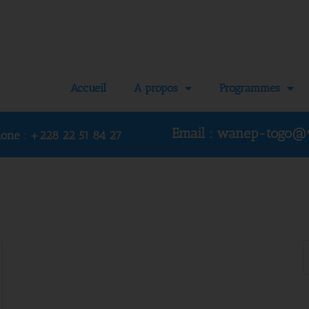
Accueil
A propos
Programmes
Email : wanep-togo@
hone :
+228 22 51 84 27