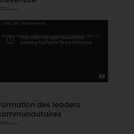
ideo
Code 150: Unknown error.
layer
Download File: https://www.youtube.com/watch?v=shK28ldQnNE&_=3
Formation des leaders
communautaires