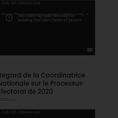
ideo
Code 150: Unknown error.
layer
Download File: https://www.youtube.com/watch?v=WUjTW7nCxEw&_=4
Regard de la Coordinatrice
Nationale sur le Processus
Electoral de 2020
ideo
Code 150: Unknown error.