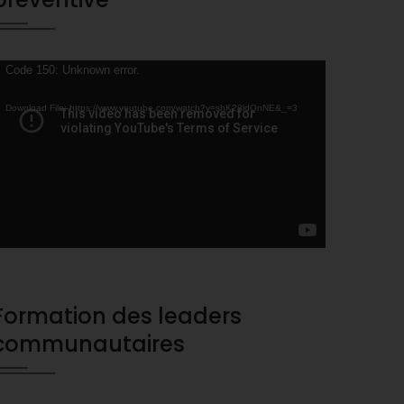
ideo
Code 150: Unknown error.
layer
Download File: https://www.youtube.com/watch?v=shK28ldQnNE&_=3
Formation des leaders
communautaires