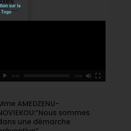
axes
tion sur la
u Togo
ideo
layer
00:00
10:56
Mme AMEDZENU-
NOVIEKOU:”Nous sommes
dans une démarche
préventive”