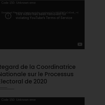
ideo
Code 150: Unknown error.
layer
Download File: https://www.youtube.com/watch?v=WUjTW7nCxEw&_=4
Regard de la Coordinatrice
Nationale sur le Processus
Electoral de 2020
ideo
Code 150: Unknown error.