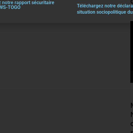
 notre rapport sécuritaire
Téléchargez notre décla
r
a
EWS-TOGO
situation sociopolitique d
V
P