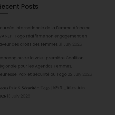
Recent Posts
ournée Internationale de la Femme Africaine :
WANEP-Togo réaffirme son engagement en
aveur des droits des femmes
31 July 2026
apaong ouvre la voie : première Coalition
égionale pour les Agendas Femmes,
eunesse, Paix et Sécurité au Togo
22 July 2026
𝐨𝐜𝐮𝐬 𝐏𝐚𝐢𝐱 & 𝐒𝐞́𝐜𝐮𝐫𝐢𝐭𝐞́ – 𝐓𝐨𝐠𝐨 | 𝐍°𝟏9 _𝐁𝐢𝐥𝐚𝐧 Juin
𝟎𝟐𝟔
13 July 2026