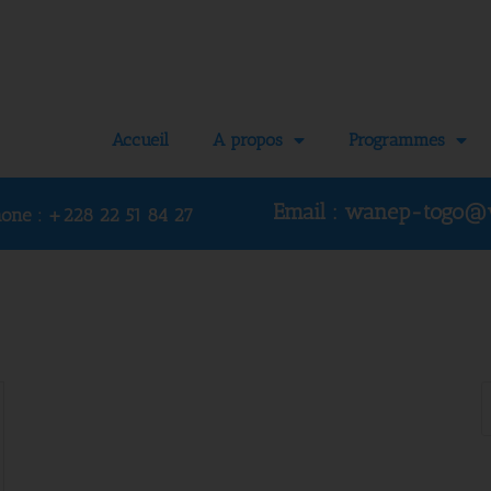
Accueil
A propos
Programmes
Email : wanep-togo@
hone :
+228 22 51 84 27