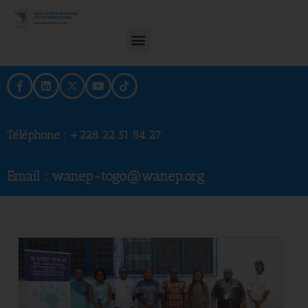
Téléphone :
+228 22 51 84 27
Email : wanep-togo@wanep.org