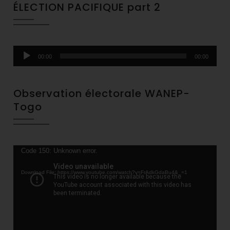
ÉLECTION PACIFIQUE part 2
Audio
00:00
00:00
Player
Observation électorale WANEP-
Togo
Video
Code 150: Unknown error.
Player
Download File: https://www.youtube.com/watch?v=FrAdkGdaBu4&_=1