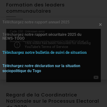
Formation des leaders
communautaires
Téléchargez notre rapport annuel 2025
Video
Code 150: Unknown error.
Téléchargez notre rapport sécuritaire 2025 du
Player
NEWS-TOGO
Download File: https://www.youtube.com/watch?v=WUjTW7nCxEw&_=4
Téléchargez notre bulletin de suivi de situation
Téléchargez notre décla
r
ation sur la situation
sociopolitique du Togo
Regard de la Coordinatrice
Nationale sur le Processus Electoral