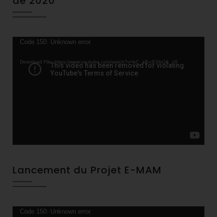
de 2020
Video
Code 150: Unknown error.
Player
Download File: https://www.youtube.com/watch?v=bC_aB-cESbQ&_=5
Lancement du Projet E-MAM
Video
Code 150: Unknown error.