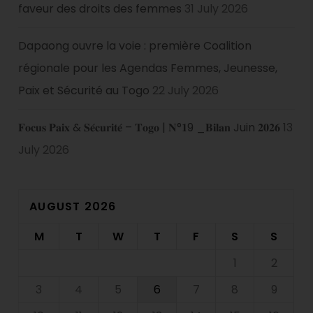
faveur des droits des femmes
31 July 2026
Dapaong ouvre la voie : première Coalition
régionale pour les Agendas Femmes, Jeunesse,
Paix et Sécurité au Togo
22 July 2026
𝐅𝐨𝐜𝐮𝐬 𝐏𝐚𝐢𝐱 & 𝐒𝐞́𝐜𝐮𝐫𝐢𝐭𝐞́ – 𝐓𝐨𝐠𝐨 | 𝐍°𝟏9 _𝐁𝐢𝐥𝐚𝐧 Juin 𝟐𝟎𝟐𝟔
13
July 2026
AUGUST 2026
M
T
W
T
F
S
S
1
2
3
4
5
6
7
8
9