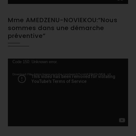
Mme AMEDZENU-NOVIEKOU:”Nous
sommes dans une démarche
préventive”
Video
Code 150: Unknown error.
Player
Download File: https://www.youtube.com/watch?v=shK28ldQnNE&_=3