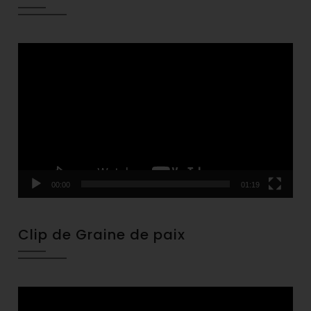
Video
Player
00:00
01:19
Clip de Graine de paix
Video