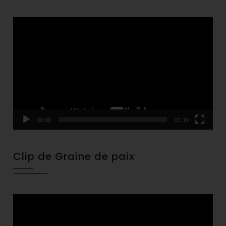
Video
Player
00:00
01:19
Clip de Graine de paix
Video
Player