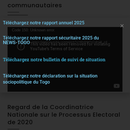
communautaires
Téléchargez notre rapport annuel 2025
Video
Code 150: Unknown error.
Téléchargez notre rapport sécuritaire 2025 du
Player
NEWS-TOGO
Download File: https://www.youtube.com/watch?v=WUjTW7nCxEw&_=4
Téléchargez notre bulletin de suivi de situation
Téléchargez notre décla
r
ation sur la situation
sociopolitique du Togo
Regard de la Coordinatrice
Nationale sur le Processus Electoral
de 2020