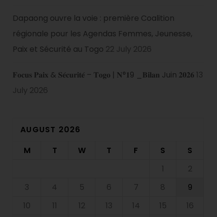
Dapaong ouvre la voie : première Coalition
régionale pour les Agendas Femmes, Jeunesse,
Paix et Sécurité au Togo
22 July 2026
𝐅𝐨𝐜𝐮𝐬 𝐏𝐚𝐢𝐱 & 𝐒𝐞́𝐜𝐮𝐫𝐢𝐭𝐞́ – 𝐓𝐨𝐠𝐨 | 𝐍°𝟏9 _𝐁𝐢𝐥𝐚𝐧 Juin 𝟐𝟎𝟐𝟔
13
July 2026
AUGUST 2026
M
T
W
T
F
S
S
1
2
3
4
5
6
7
8
9
10
11
12
13
14
15
16