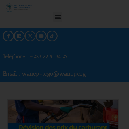
Téléphone :
+228 22 51 84 27
Email : wanep-togo@wanep.org