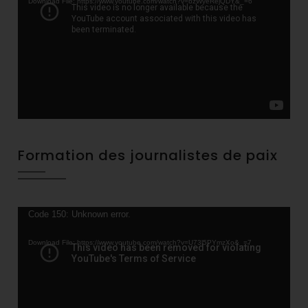
Download File: https://www.youtube.com/watch?v=bzWyeRejQDY&_=6
Formation des journalistes de paix
Video
Code 150: Unknown error.
Player
Download File: https://www.youtube.com/watch?v=U73l5PYmzXo&_=7