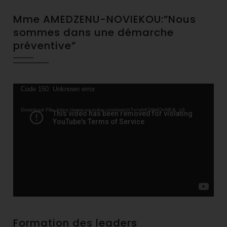
Mme AMEDZENU-NOVIEKOU:”Nous
sommes dans une démarche
préventive”
Video
Code 150: Unknown error.
Player
Download File: https://www.youtube.com/watch?v=shK28ldQnNE&_=3
Formation des leaders