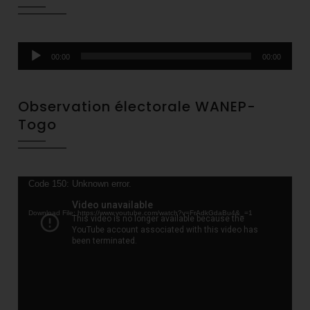
Audio
00:00
00:00
Player
Observation électorale WANEP-
Togo
Video
Code 150: Unknown error.
Player
Download File: https://www.youtube.com/watch?v=FrAdkGdaBu4&_=1