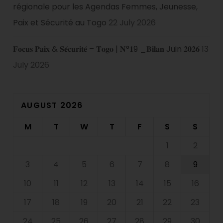
régionale pour les Agendas Femmes, Jeunesse,
Paix et Sécurité au Togo
22 July 2026
𝐅𝐨𝐜𝐮𝐬 𝐏𝐚𝐢𝐱 & 𝐒𝐞́𝐜𝐮𝐫𝐢𝐭𝐞́ – 𝐓𝐨𝐠𝐨 | 𝐍°𝟏9 _𝐁𝐢𝐥𝐚𝐧 Juin 𝟐𝟎𝟐𝟔
13
July 2026
AUGUST 2026
M
T
W
T
F
S
S
1
2
3
4
5
6
7
8
9
10
11
12
13
14
15
16
17
18
19
20
21
22
23
24
25
26
27
28
29
30