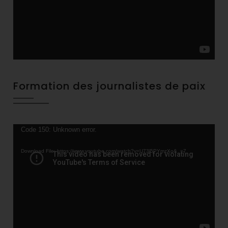
Formation des journalistes de paix
Video
Code 150: Unknown error.
Player
Download File: https://www.youtube.com/watch?v=U73l5PYmzXo&_=7