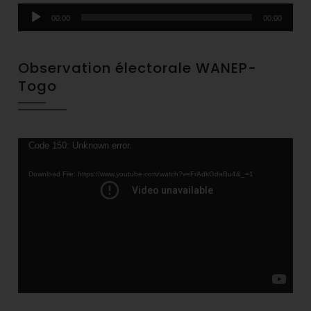
Audio
00:00
00:00
Player
Observation électorale WANEP-
Togo
Video
Code 150: Unknown error.
Player
Download File: https://www.youtube.com/watch?v=FrAdkGdaBu4&_=1