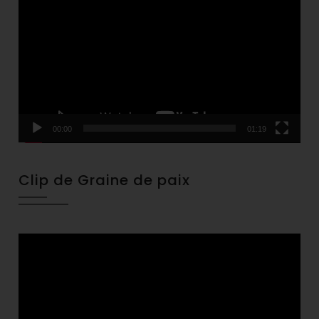
Player
00:00
01:19
Clip de Graine de paix
Video
Player