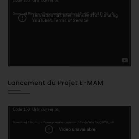
Video
Code 150: Unknown error.
Player
Download File: https://www.youtube.com/watch?v=bC_aB-cESbQ&_=5
Lancement du Projet E-MAM
Video
Code 150: Unknown error.
Player
Download File: https://www.youtube.com/watch?v=bzWyeRejQDY&_=6