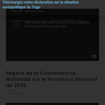
Téléchargez notre décla
r
ation sur la situation
sociopolitique du Togo
Video
Code 150: Unknown error.
Player
Download File: https://www.youtube.com/watch?v=WUjTW7nCxEw&_=4
Regard de la Coordinatrice
Nationale sur le Processus Electoral
de 2020