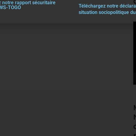
 notre rapport sécuritaire
Téléchargez notre décla
r
a
EWS-TOGO
situation sociopolitique d
V
P