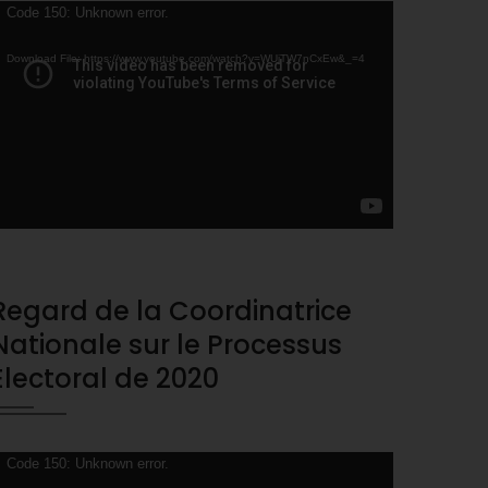
ideo
Code 150: Unknown error.
layer
Download File: https://www.youtube.com/watch?v=WUjTW7nCxEw&_=4
Regard de la Coordinatrice
Nationale sur le Processus
Electoral de 2020
ideo
Code 150: Unknown error.