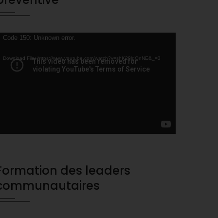
ideo
Code 150: Unknown error.
layer
Download File: https://www.youtube.com/watch?v=shK28ldQnNE&_=3
Formation des leaders
communautaires