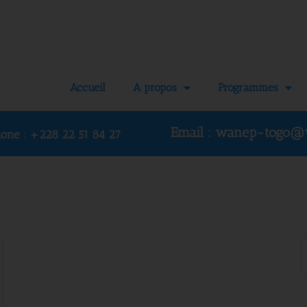
Accueil
A propos
Programmes
Email : wanep-togo@
hone :
+228 22 51 84 27