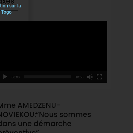
axes
tion sur la
u Togo
ideo
layer
00:00
10:56
Mme AMEDZENU-
NOVIEKOU:”Nous sommes
dans une démarche
préventive”