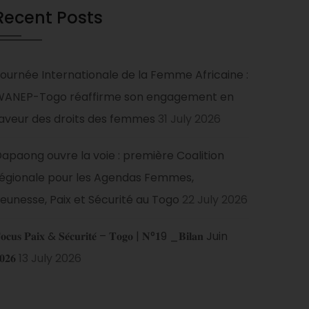
Recent Posts
ournée Internationale de la Femme Africaine :
WANEP-Togo réaffirme son engagement en
aveur des droits des femmes
31 July 2026
apaong ouvre la voie : première Coalition
égionale pour les Agendas Femmes,
eunesse, Paix et Sécurité au Togo
22 July 2026
𝐨𝐜𝐮𝐬 𝐏𝐚𝐢𝐱 & 𝐒𝐞́𝐜𝐮𝐫𝐢𝐭𝐞́ – 𝐓𝐨𝐠𝐨 | 𝐍°𝟏9 _𝐁𝐢𝐥𝐚𝐧 Juin
𝟎𝟐𝟔
13 July 2026