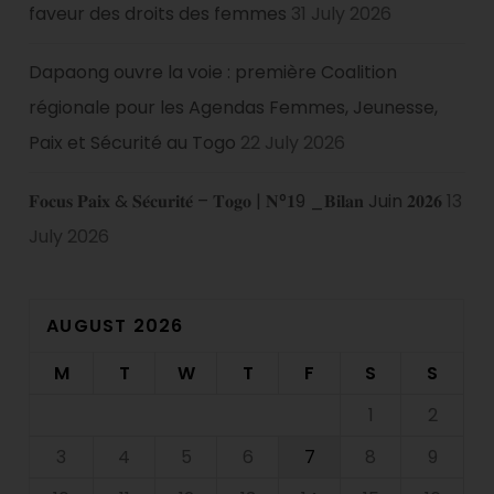
faveur des droits des femmes
31 July 2026
Dapaong ouvre la voie : première Coalition
régionale pour les Agendas Femmes, Jeunesse,
Paix et Sécurité au Togo
22 July 2026
𝐅𝐨𝐜𝐮𝐬 𝐏𝐚𝐢𝐱 & 𝐒𝐞́𝐜𝐮𝐫𝐢𝐭𝐞́ – 𝐓𝐨𝐠𝐨 | 𝐍°𝟏9 _𝐁𝐢𝐥𝐚𝐧 Juin 𝟐𝟎𝟐𝟔
13
July 2026
AUGUST 2026
M
T
W
T
F
S
S
1
2
3
4
5
6
7
8
9