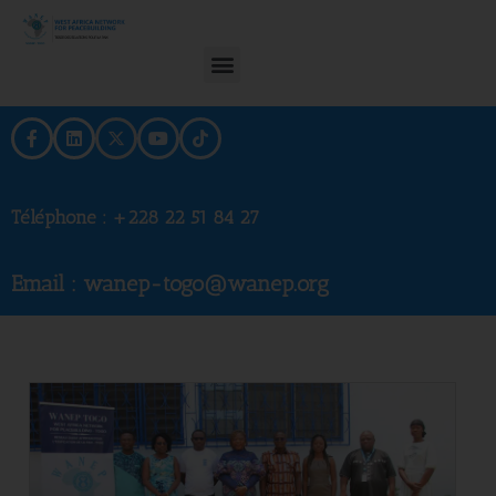
Téléphone :
+228 22 51 84 27
Email : wanep-togo@wanep.org