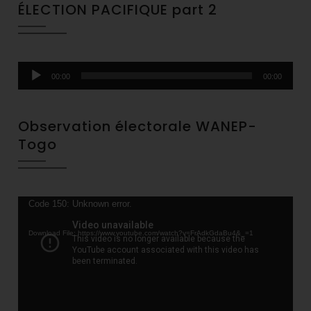
ÉLECTION PACIFIQUE part 2
Audio
00:00
00:00
Player
Observation électorale WANEP-
Togo
Video
Code 150: Unknown error.
Player
Download File: https://www.youtube.com/watch?v=FrAdkGdaBu4&_=1