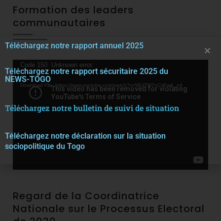
Formation des leaders
communautaires
Téléchargez notre rapport annuel 2025
Video
Code 150: Unknown error.
Téléchargez notre rapport sécuritaire 2025 du
Player
NEWS-TOGO
Download File: https://www.youtube.com/watch?v=WUjTW7nCxEw&_=4
Téléchargez notre bulletin de suivi de situation
Téléchargez notre décla
r
ation sur la situation
sociopolitique du Togo
Regard de la Coordinatrice
Nationale sur le Processus Electoral