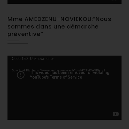
Mme AMEDZENU-NOVIEKOU:”Nous
sommes dans une démarche
préventive”
Video
Code 150: Unknown error.
Player
Download File: https://www.youtube.com/watch?v=shK28ldQnNE&_=3