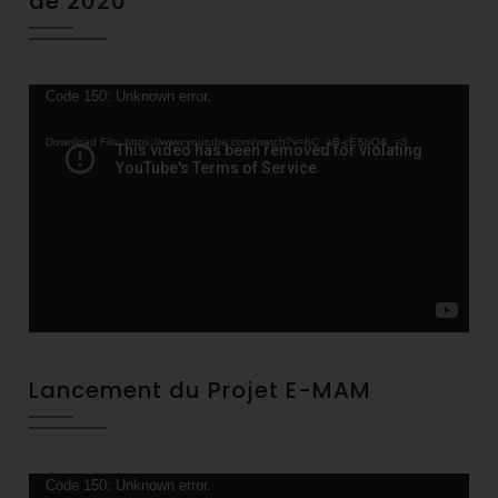
de 2020
Video
Code 150: Unknown error.
Player
Download File: https://www.youtube.com/watch?v=bC_aB-cESbQ&_=5
Lancement du Projet E-MAM
Video
Code 150: Unknown error.