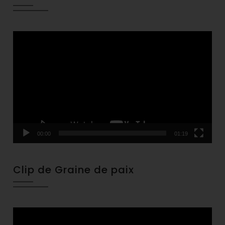
Video
Player
00:00
01:19
Clip de Graine de paix
Video