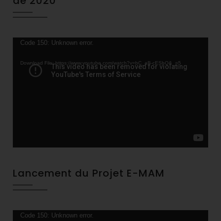
de 2020
Video
Code 150: Unknown error.
Player
Download File: https://www.youtube.com/watch?v=bC_aB-cESbQ&_=5
Lancement du Projet E-MAM
Video
Code 150: Unknown error.