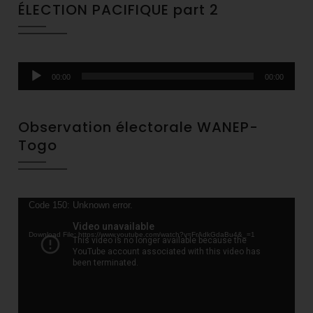
ÉLECTION PACIFIQUE part 2
Audio
00:00
00:00
Player
Observation électorale WANEP-
Togo
Video
Code 150: Unknown error.
Player
Download File: https://www.youtube.com/watch?v=FrAdkGdaBu4&_=1