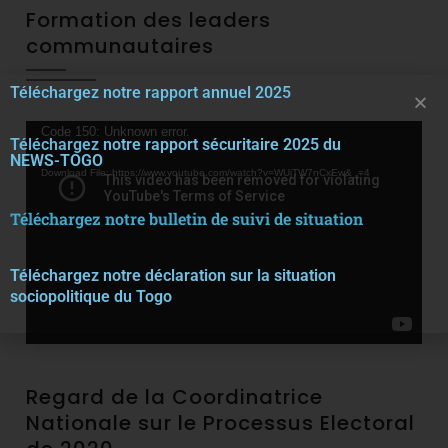
Formation des leaders
communautaires
Téléchargez notre rapport annuel 2025
Video
Code 150: Unknown error.
Téléchargez notre rapport sécuritaire 2025 du
Player
NEWS-TOGO
Download File: https://www.youtube.com/watch?v=WUjTW7nCxEw&_=4
Téléchargez notre bulletin de suivi de situation
Téléchargez notre décla
r
ation sur la situation
sociopolitique du Togo
Regard de la Coordinatrice
Nationale sur le Processus Electoral