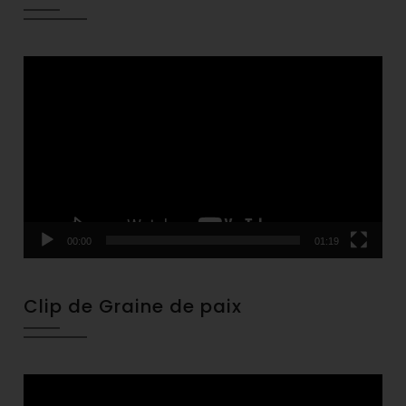
Video
Player
00:00
01:19
Clip de Graine de paix
Video