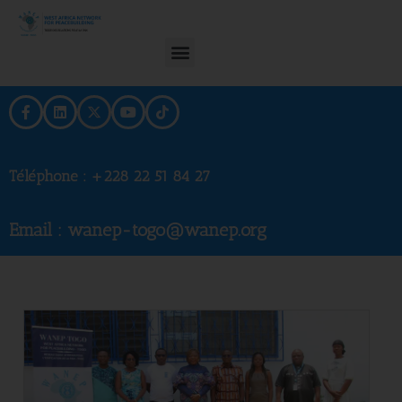
Téléphone :
+228 22 51 84 27
Email : wanep-togo@wanep.org