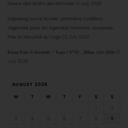
faveur des droits des femmes
31 July 2026
Dapaong ouvre la voie : première Coalition
régionale pour les Agendas Femmes, Jeunesse,
Paix et Sécurité au Togo
22 July 2026
𝐅𝐨𝐜𝐮𝐬 𝐏𝐚𝐢𝐱 & 𝐒𝐞́𝐜𝐮𝐫𝐢𝐭𝐞́ – 𝐓𝐨𝐠𝐨 | 𝐍°𝟏9 _𝐁𝐢𝐥𝐚𝐧 Juin 𝟐𝟎𝟐𝟔
13
July 2026
AUGUST 2026
M
T
W
T
F
S
S
1
2
3
4
5
6
7
8
9