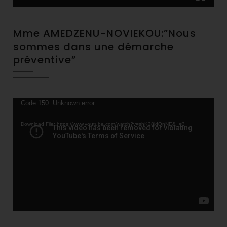
Mme AMEDZENU-NOVIEKOU:”Nous
sommes dans une démarche
préventive”
Video
Code 150: Unknown error.
Player
Download File: https://www.youtube.com/watch?v=shK28ldQnNE&_=3