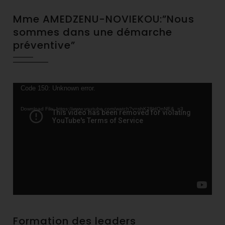
Mme AMEDZENU-NOVIEKOU:”Nous
sommes dans une démarche
préventive”
Video
Code 150: Unknown error.
Player
Download File: https://www.youtube.com/watch?v=shK28ldQnNE&_=3
Formation des leaders