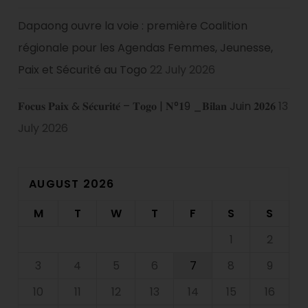
Dapaong ouvre la voie : première Coalition
régionale pour les Agendas Femmes, Jeunesse,
Paix et Sécurité au Togo
22 July 2026
𝐅𝐨𝐜𝐮𝐬 𝐏𝐚𝐢𝐱 & 𝐒𝐞́𝐜𝐮𝐫𝐢𝐭𝐞́ – 𝐓𝐨𝐠𝐨 | 𝐍°𝟏9 _𝐁𝐢𝐥𝐚𝐧 Juin 𝟐𝟎𝟐𝟔
13
July 2026
AUGUST 2026
M
T
W
T
F
S
S
1
2
3
4
5
6
7
8
9
10
11
12
13
14
15
16