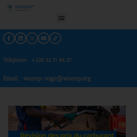
Téléphone :
+228 22 51 84 27
Email : wanep-togo@wanep.org