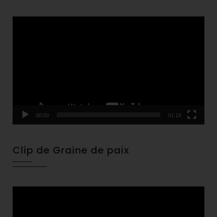
Video
Player
00:00
01:19
Clip de Graine de paix
Video
Player