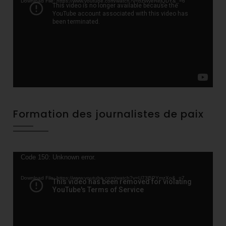
Download File: https://www.youtube.com/watch?v=bzWyeRejQDY&_=6
Formation des journalistes de paix
Video
Code 150: Unknown error.
Player
Download File: https://www.youtube.com/watch?v=U73l5PYmzXo&_=7