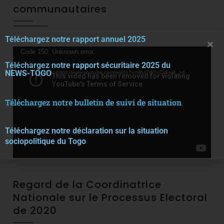
communautaires
Téléchargez notre rapport annuel 2025
Video
Code 150: Unknown error.
Téléchargez notre rapport sécuritaire 2025 du
Player
NEWS-TOGO
Download File: https://www.youtube.com/watch?v=WUjTW7nCxEw&_=4
Téléchargez notre bulletin de suivi de situation
Téléchargez notre décla
r
ation sur la situation
sociopolitique du Togo
Regard de la Coordinatrice
Nationale sur le Processus Electoral
de 2020