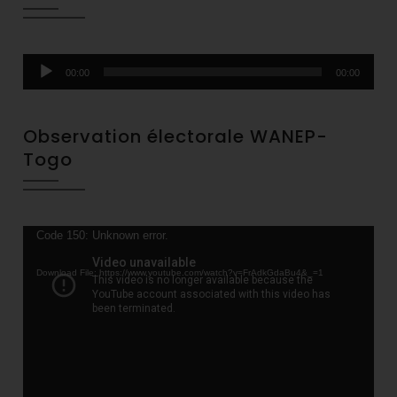
Audio
00:00
00:00
Player
Observation électorale WANEP-
Togo
Video
Code 150: Unknown error.
Player
Download File: https://www.youtube.com/watch?v=FrAdkGdaBu4&_=1