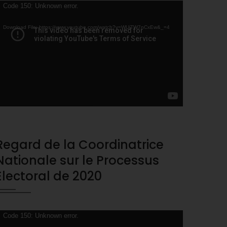
ideo
Code 150: Unknown error.
layer
Download File: https://www.youtube.com/watch?v=WUjTW7nCxEw&_=4
Regard de la Coordinatrice
Nationale sur le Processus
Electoral de 2020
ideo
Code 150: Unknown error.