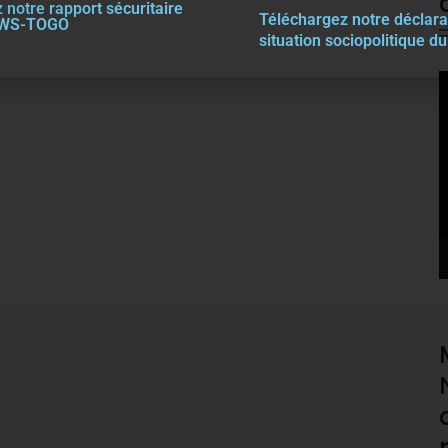
 notre rapport sécuritaire
Téléchargez notre décla
r
a
EWS-TOGO
situation sociopolitique d
V
P