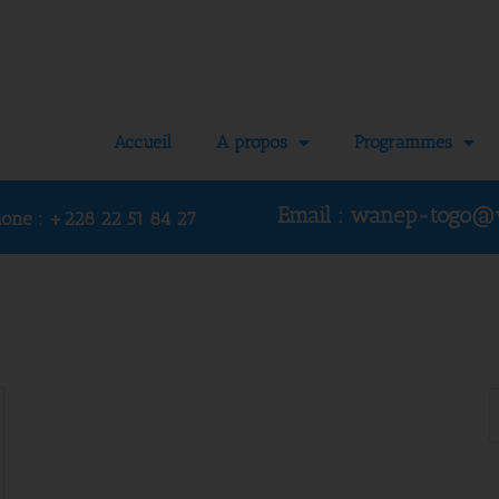
Accueil
A propos
Programmes
Email : wanep-togo@
hone :
+228 22 51 84 27