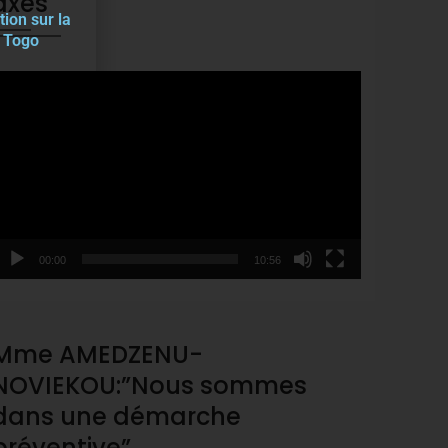
axes
tion sur la
u Togo
ideo
layer
00:00
10:56
Mme AMEDZENU-
NOVIEKOU:”Nous sommes
dans une démarche
préventive”