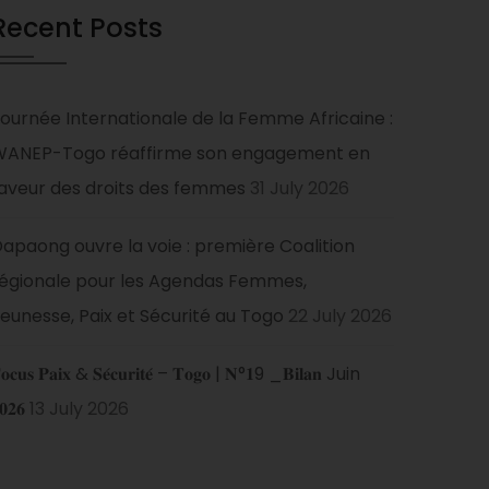
Recent Posts
ournée Internationale de la Femme Africaine :
WANEP-Togo réaffirme son engagement en
aveur des droits des femmes
31 July 2026
apaong ouvre la voie : première Coalition
égionale pour les Agendas Femmes,
eunesse, Paix et Sécurité au Togo
22 July 2026
𝐨𝐜𝐮𝐬 𝐏𝐚𝐢𝐱 & 𝐒𝐞́𝐜𝐮𝐫𝐢𝐭𝐞́ – 𝐓𝐨𝐠𝐨 | 𝐍°𝟏9 _𝐁𝐢𝐥𝐚𝐧 Juin
𝟎𝟐𝟔
13 July 2026