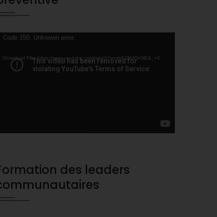
ideo
Code 150: Unknown error.
layer
Download File: https://www.youtube.com/watch?v=shK28ldQnNE&_=3
Formation des leaders
communautaires