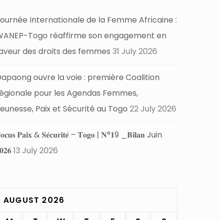
ournée Internationale de la Femme Africaine :
WANEP-Togo réaffirme son engagement en
aveur des droits des femmes
31 July 2026
apaong ouvre la voie : première Coalition
égionale pour les Agendas Femmes,
eunesse, Paix et Sécurité au Togo
22 July 2026
𝐨𝐜𝐮𝐬 𝐏𝐚𝐢𝐱 & 𝐒𝐞́𝐜𝐮𝐫𝐢𝐭𝐞́ – 𝐓𝐨𝐠𝐨 | 𝐍°𝟏9 _𝐁𝐢𝐥𝐚𝐧 Juin
𝟎𝟐𝟔
13 July 2026
AUGUST 2026