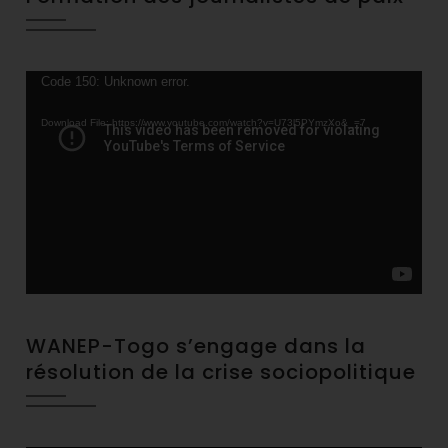
Video
Code 150: Unknown error.
Player
Download File: https://www.youtube.com/watch?v=U73l5PYmzXo&_=7
WANEP-Togo s’engage dans la
résolution de la crise sociopolitique