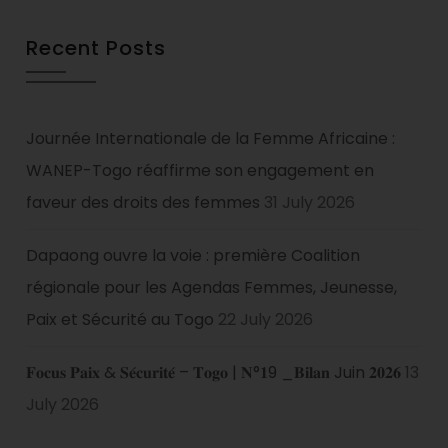
Recent Posts
Journée Internationale de la Femme Africaine :
WANEP-Togo réaffirme son engagement en
faveur des droits des femmes
31 July 2026
Dapaong ouvre la voie : première Coalition
régionale pour les Agendas Femmes, Jeunesse,
Paix et Sécurité au Togo
22 July 2026
𝐅𝐨𝐜𝐮𝐬 𝐏𝐚𝐢𝐱 & 𝐒𝐞́𝐜𝐮𝐫𝐢𝐭𝐞́ – 𝐓𝐨𝐠𝐨 | 𝐍°𝟏9 _𝐁𝐢𝐥𝐚𝐧 Juin 𝟐𝟎𝟐𝟔
13
July 2026