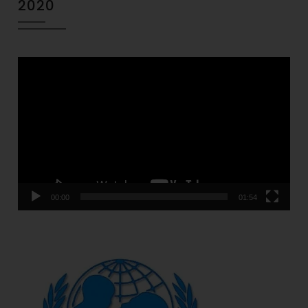
2020
Video
Player
00:00
01:54