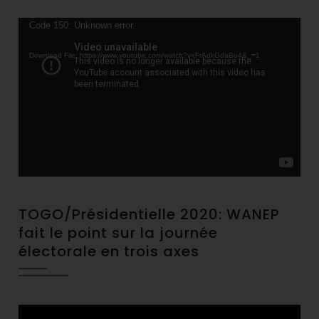
Video
Code 150: Unknown error.
Player
Download File: https://www.youtube.com/watch?v=FrAdkGdaBu4&_=1
TOGO/Présidentielle 2020: WANEP
fait le point sur la journée
électorale en trois axes
Video