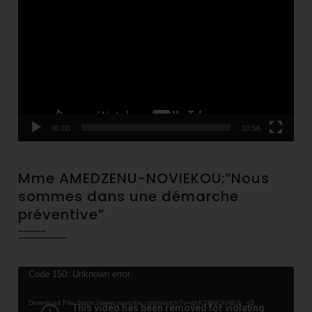
Player
00:00
10:56
Mme AMEDZENU-NOVIEKOU:”Nous
sommes dans une démarche
préventive”
Video
Code 150: Unknown error.
Player
Download File: https://www.youtube.com/watch?v=shK28ldQnNE&_=3