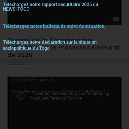
Téléchargez notre rapport sécuritaire 2025 du
NEWS-TOGO
Téléchargez notre bulletin de suivi de situation
Regard de la Coordinatrice
Téléchargez notre décla
r
ation sur la situation
Nationale sur le Processus Electoral
sociopolitique du Togo
de 2020
Video
Code 150: Unknown error.
Player
Download File: https://www.youtube.com/watch?v=bC_aB-cESbQ&_=5