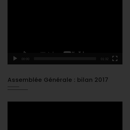
Video
Player
00:00
01:32
Assemblée Générale : bilan 2017
Video
Player