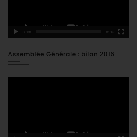
00:00
01:49
Assemblée Générale : bilan 2016
Video
Player