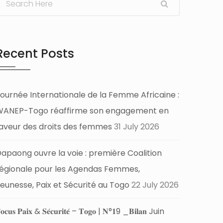
Recent Posts
ournée Internationale de la Femme Africaine :
WANEP-Togo réaffirme son engagement en
aveur des droits des femmes
31 July 2026
apaong ouvre la voie : première Coalition
égionale pour les Agendas Femmes,
eunesse, Paix et Sécurité au Togo
22 July 2026
𝐨𝐜𝐮𝐬 𝐏𝐚𝐢𝐱 & 𝐒𝐞́𝐜𝐮𝐫𝐢𝐭𝐞́ – 𝐓𝐨𝐠𝐨 | 𝐍°𝟏9 _𝐁𝐢𝐥𝐚𝐧 Juin