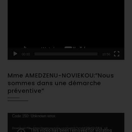
Player
00:00
10:56
Mme AMEDZENU-NOVIEKOU:”Nous
sommes dans une démarche
préventive”
Video
Code 150: Unknown error.
Player
Download File: https://www.youtube.com/watch?v=shK28ldQnNE&_=3