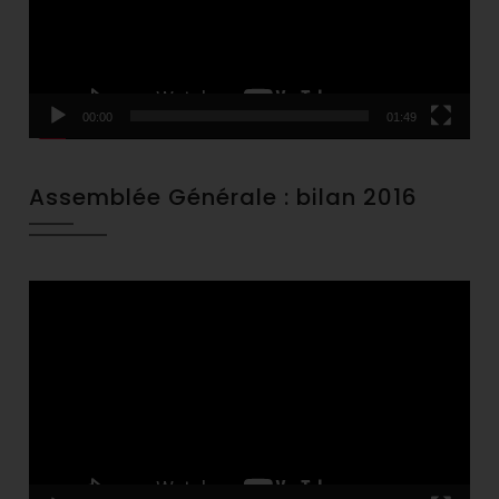
00:00
01:49
Assemblée Générale : bilan 2016
Video
Player