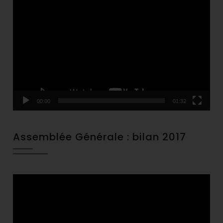
Video
Player
00:00
01:32
Assemblée Générale : bilan 2017
Video
Player