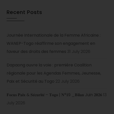
Recent Posts
Journée Internationale de la Femme Africaine :
WANEP-Togo réaffirme son engagement en
faveur des droits des femmes
31 July 2026
Dapaong ouvre la voie : première Coalition
régionale pour les Agendas Femmes, Jeunesse,
Paix et Sécurité au Togo
22 July 2026
𝐅𝐨𝐜𝐮𝐬 𝐏𝐚𝐢𝐱 & 𝐒𝐞́𝐜𝐮𝐫𝐢𝐭𝐞́ – 𝐓𝐨𝐠𝐨 | 𝐍°𝟏9 _𝐁𝐢𝐥𝐚𝐧 Juin 𝟐𝟎𝟐𝟔
13
July 2026