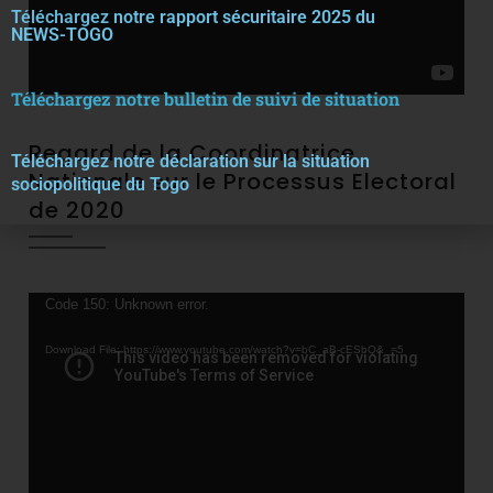
Téléchargez notre rapport sécuritaire 2025 du
NEWS-TOGO
Téléchargez notre bulletin de suivi de situation
Regard de la Coordinatrice
Téléchargez notre décla
r
ation sur la situation
Nationale sur le Processus Electoral
sociopolitique du Togo
de 2020
Video
Code 150: Unknown error.
Player
Download File: https://www.youtube.com/watch?v=bC_aB-cESbQ&_=5