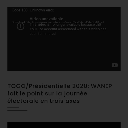
Video
Code 150: Unknown error.
Player
Download File: https://www.youtube.com/watch?v=FrAdkGdaBu4&_=1
TOGO/Présidentielle 2020: WANEP
fait le point sur la journée
électorale en trois axes
Video