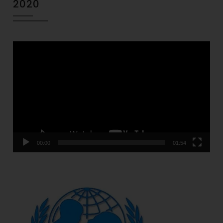
2020
Video
Player
00:00
01:54