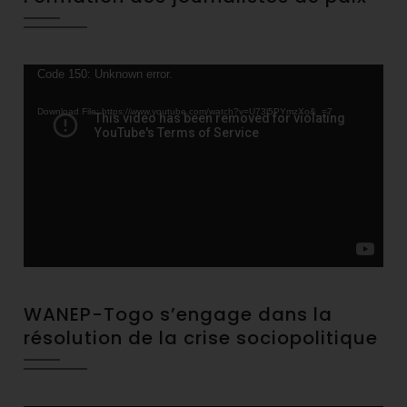
Video
Code 150: Unknown error.
Player
Download File: https://www.youtube.com/watch?v=U73l5PYmzXo&_=7
WANEP-Togo s’engage dans la
résolution de la crise sociopolitique