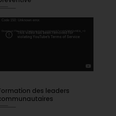
ideo
Code 150: Unknown error.
layer
Download File: https://www.youtube.com/watch?v=shK28ldQnNE&_=3
Formation des leaders
communautaires