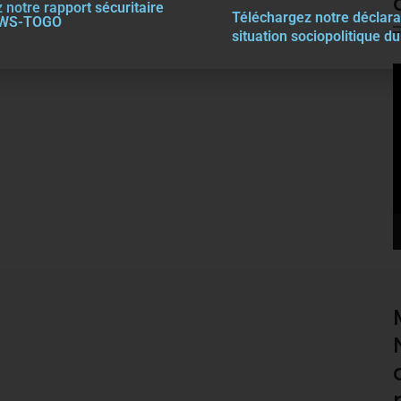
 notre rapport sécuritaire
Téléchargez notre décla
r
a
EWS-TOGO
situation sociopolitique d
V
P