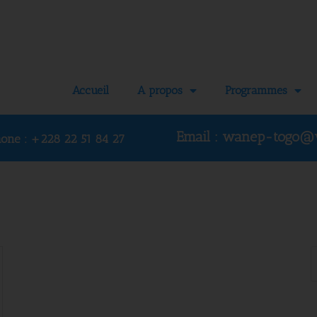
Accueil
A propos
Programmes
Email : wanep-togo@
hone :
+228 22 51 84 27