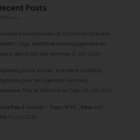
Recent Posts
ournée Internationale de la Femme Africaine :
WANEP-Togo réaffirme son engagement en
aveur des droits des femmes
31 July 2026
apaong ouvre la voie : première Coalition
égionale pour les Agendas Femmes,
eunesse, Paix et Sécurité au Togo
22 July 2026
𝐨𝐜𝐮𝐬 𝐏𝐚𝐢𝐱 & 𝐒𝐞́𝐜𝐮𝐫𝐢𝐭𝐞́ – 𝐓𝐨𝐠𝐨 | 𝐍°𝟏9 _𝐁𝐢𝐥𝐚𝐧 Juin
𝟎𝟐𝟔
13 July 2026