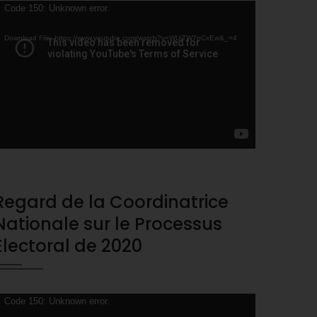
ideo
Code 150: Unknown error.
layer
Download File: https://www.youtube.com/watch?v=WUjTW7nCxEw&_=4
Regard de la Coordinatrice
Nationale sur le Processus
Electoral de 2020
ideo
Code 150: Unknown error.