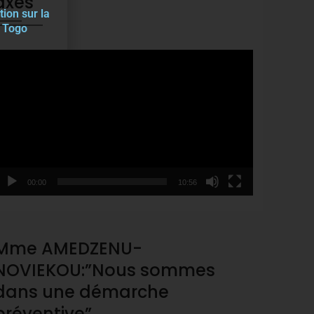
axes
tion sur la
u Togo
ideo
layer
00:00
10:56
Mme AMEDZENU-
NOVIEKOU:”Nous sommes
dans une démarche
préventive”